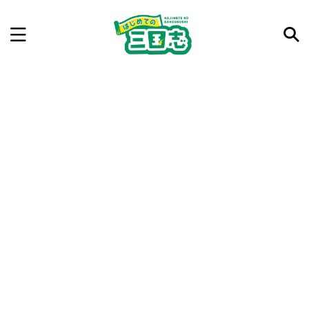
記事を検索
気になった三国志の合戦や人物、時代などを入力して
ね。中の人が24時間手動で検索結果を提示するよ（嘘
です）
例：曹操 赤壁の戦い