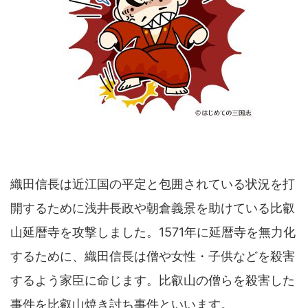
織田信長は近江国の平定と包囲されている状況を打
開するために浅井長政や朝倉義景を助けている比叡
山延暦寺を攻撃しました。1571年に延暦寺を無力化
するために、織田信長は僧や女性・子供などを殺害
するよう家臣に命じます。比叡山の僧らを殺害した
事件を比叡山焼き討ち事件といいます。