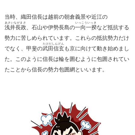
当時、織田信長は越前の朝倉義景や近江の
あさいながまさ
いっこういっき
浅井長政
、石山や伊勢長島の
一向一揆
など抵抗する
勢力に苦しめられています。これらの抵抗勢力だけ
たけだしんげん
でなく、甲斐の
武田信玄
も京に向けて動き始めまし
た。このように信長は輪を囲むように包囲されてい
たことから信長の勢力包囲網といいます。