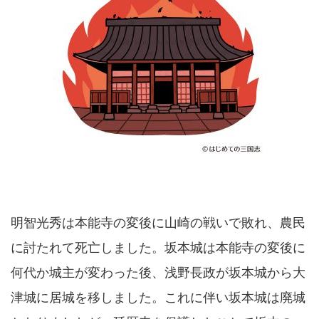
明智光秀は本能寺の変後に山崎の戦いで敗れ、農民
に討たれて死亡しました。坂本城は本能寺の変後に
何代か城主が変わった後、浅野長政が坂本城から大
津城に居城を移しました。これに伴い坂本城は廃城