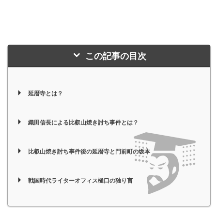
この記事の目次
延暦寺とは？
織田信長による比叡山焼き討ち事件とは？
比叡山焼き討ち事件後の延暦寺と門前町の坂本
戦国時代ライターオフィス樋口の独り言