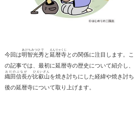
あけちみつひで
えんりゃくじ
今回は
明智光秀
と
延暦寺
との関係に注目します。こ
の記事では、最初に延暦寺の歴史について紹介し、
おだのぶなが
ひえいざん
織田信長
が
比叡山
を焼き討ちにした経緯や焼き討ち
後の延暦寺について取り上げます。