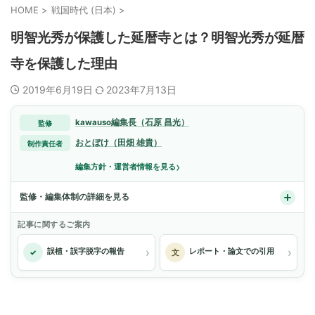
HOME
>
戦国時代 (日本)
>
明智光秀が保護した延暦寺とは？明智光秀が延暦
寺を保護した理由
2019年6月19日
2023年7月13日
kawauso編集長（石原 昌光）
監修
おとぼけ（田畑 雄貴）
制作責任者
›
編集方針・運営者情報を見る
監修・編集体制の詳細を見る
記事に関するご案内
›
›
誤植・誤字脱字の報告
レポート・論文での引用
✓
文