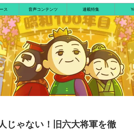
ース
音声コンテンツ
連載特集
Y
人じゃない！旧六大将軍を徹