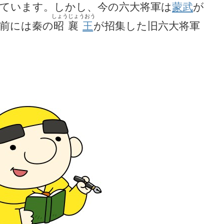
ています。しかし、今の六大将軍は
蒙武
が
しょうじょうおう
前には秦の
昭襄
王
が招集した旧六大将軍