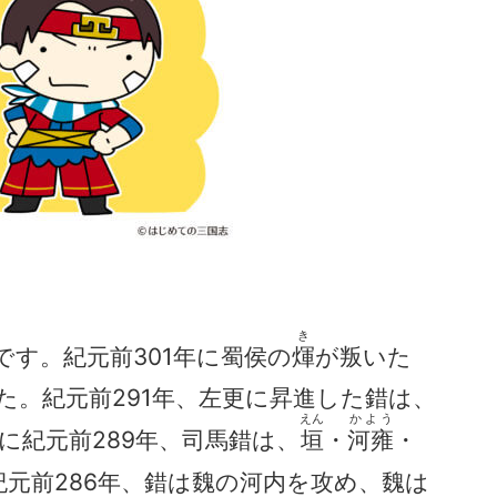
き
です。紀元前301年に蜀侯の
煇
が叛いた
た。紀元前291年、左更に昇進した錯は、
えん
かよう
に紀元前289年、司馬錯は、
垣
・
河雍
・
元前286年、錯は魏の河内を攻め、魏は