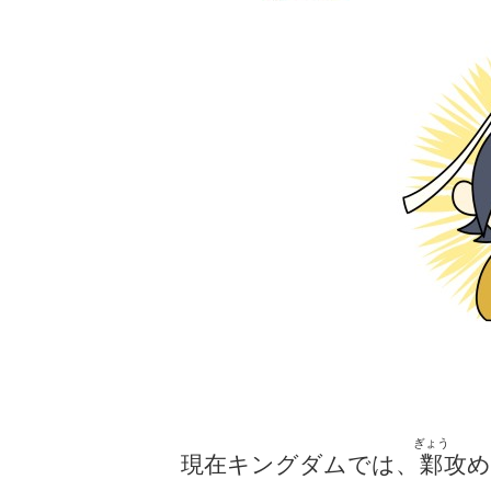
ぎょう
現在キングダムでは、
鄴
攻め