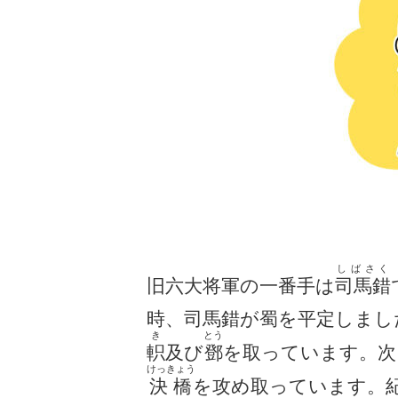
しばさく
旧六大将軍の一番手は
司馬錯
時、司馬錯が蜀を平定しまし
き
とう
軹
及び
鄧
を取っています。次
けっきょう
決橋
を攻め取っています。紀