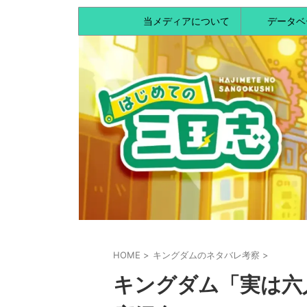
当メディアについて
データベ
HOME
>
キングダムのネタバレ考察
>
キングダム「実は六