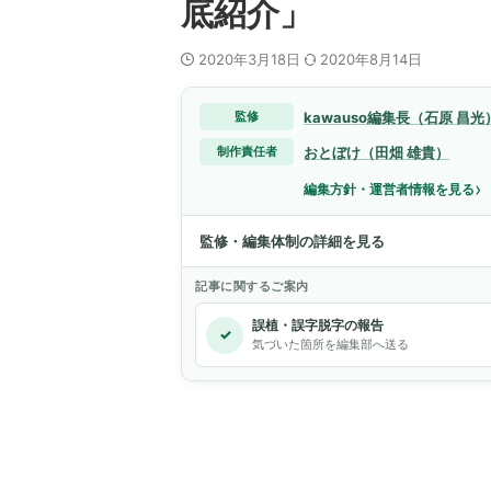
底紹介」
2020年3月18日
2020年8月14日
kawauso編集長（石原 昌光
監修
おとぼけ（田畑 雄貴）
制作責任者
›
編集方針・運営者情報を見る
監修・編集体制の詳細を見る
記事に関するご案内
誤植・誤字脱字の報告
✓
気づいた箇所を編集部へ送る