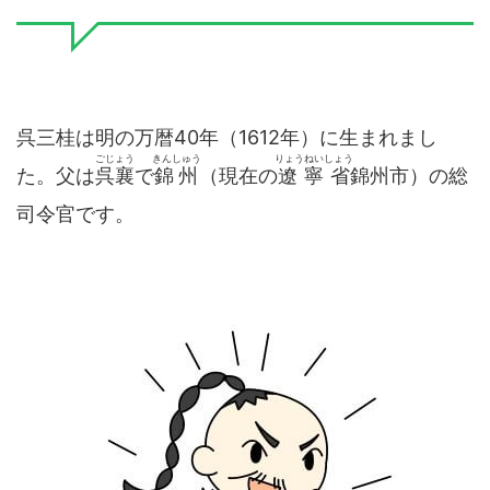
呉三桂は明の万暦40年（1612年）に生まれまし
ごじょう
きんしゅう
りょうねいしょう
た。父は
呉襄
で
錦州
（現在の
遼寧省
錦州市）の総
司令官です。