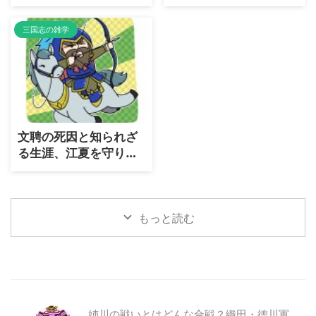
宿命だったのか？
支えた忠臣の真実
三国志の雑学
文聘の死因と知られざ
る生涯、江夏を守り抜
いた忠義の守護神はな
ぜ三国志演義では低評
価？
もっと読む
姉川の戦いとはどんな合戦？織田・徳川軍