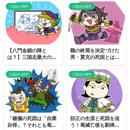
三国志の雑学
三国志の雑学
【八門金鎖の陣と
魏の終焉を決定づけた
は？】三国志最大の
男・賈充の死因とは？
罠・八門金鎖の陣の恐
歴史に残る「皇帝弑
怖と攻略方法を徹底解
逆」の代償
三国志の雑学
三国志の雑学
説
「楊儀の死因は「自業
郤正の生涯と死因を追
自得」？それとも蜀の
う！蜀滅亡後も劉禅を