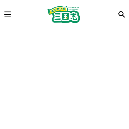
記事を検索
気になった三国志の合戦や人物、時代などを入力して
ね。中の人が24時間手動で検索結果を提示するよ（嘘
です）
例：曹操 赤壁の戦い