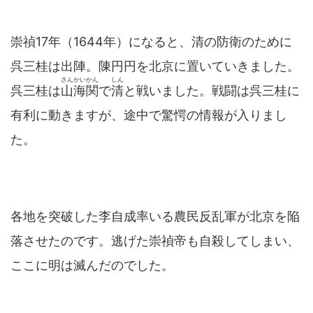
崇禎17年（1644年）になると、清の防衛のために
呉三桂は出陣。陳円円を北京に置いていきました。
さんかいかん
しん
呉三桂は
山海関
で
清
と戦いました。戦闘は呉三桂に
有利に動きますが、途中で驚愕の情報が入りまし
た。
各地を突破した李自成率いる農民反乱軍が北京を陥
落させたのです。逃げた崇禎帝も自殺してしまい、
ここに明は滅んだのでした。