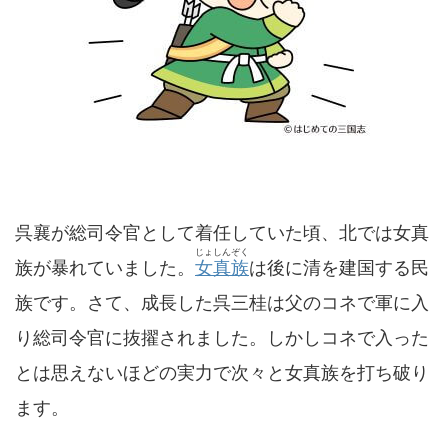
呉襄が総司令官として着任していた頃、北では女真
じょしんぞく
族が暴れていました。
女真族
は後に清を建国する民
族です。さて、成長した呉三桂は父のコネで軍に入
り総司令官に抜擢されました。しかしコネで入った
とは思えないほどの実力で次々と女真族を打ち破り
ます。