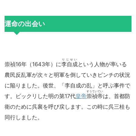
運命の出会い
りじせい
崇禎16年（1643年）に
李自成
という人物が率いる
農民反乱軍が次々と明軍を倒していきピンチの状況
に陥りました。後世、「李自成の乱」と呼ぶ事件で
すうていてい
す。ビックリした明の第17代
皇帝
崇禎帝
は、首都防
衛のために呉襄を呼び戻します。この時に呉三桂も
同行しました。