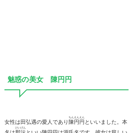
魅惑の美女 陳円円
ちんえんえん
女性は田弘遇の愛人であり
陳円円
といいました。本
けいげん
名は
邢沅
といい陳円円は源氏名です。彼女は貧しい