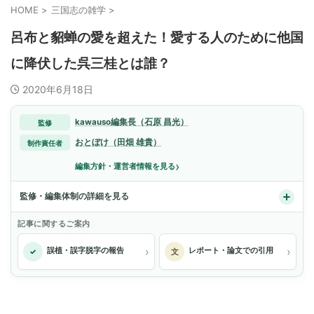
HOME
>
三国志の雑学
>
呂布と貂蝉の愛を超えた！愛する人のために他国
に降伏した呉三桂とは誰？
2020年6月18日
kawauso編集長（石原 昌光）
監修
おとぼけ（田畑 雄貴）
制作責任者
›
編集方針・運営者情報を見る
監修・編集体制の詳細を見る
記事に関するご案内
›
›
誤植・誤字脱字の報告
レポート・論文での引用
✓
文