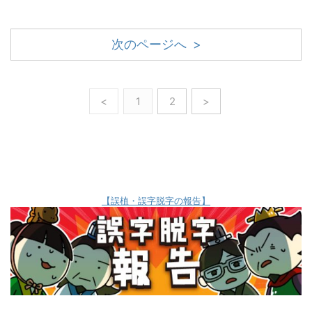
次のページへ >
<
1
2
>
【誤植・誤字脱字の報告】