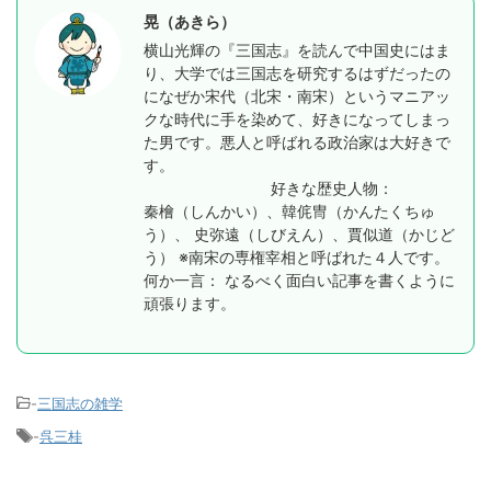
晃（あきら）
横山光輝の『三国志』を読んで中国史にはま
り、大学では三国志を研究するはずだったの
になぜか宋代（北宋・南宋）というマニアッ
クな時代に手を染めて、好きになってしまっ
た男です。悪人と呼ばれる政治家は大好きで
す。
好きな歴史人物：
秦檜（しんかい）、韓侂冑（かんたくちゅ
う）、 史弥遠（しびえん）、賈似道（かじど
う） ※南宋の専権宰相と呼ばれた４人です。
何か一言： なるべく面白い記事を書くように
頑張ります。
-
三国志の雑学
-
呉三桂