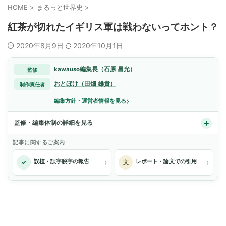
HOME
>
まるっと世界史
>
紅茶が切れたイギリス軍は戦わないってホント？
2020年8月9日
2020年10月1日
kawauso編集長（石原 昌光）
監修
おとぼけ（田畑 雄貴）
制作責任者
›
編集方針・運営者情報を見る
監修・編集体制の詳細を見る
記事に関するご案内
›
›
誤植・誤字脱字の報告
レポート・論文での引用
✓
文