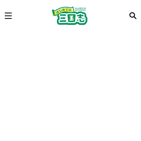
記事を検索
気になった三国志の合戦や人物、時代などを入力して
ね。中の人が24時間手動で検索結果を提示するよ（嘘
です）
例：曹操 赤壁の戦い