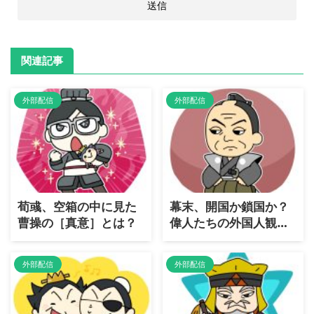
関連記事
外部配信
外部配信
荀彧、空箱の中に見た
幕末、開国か鎖国か？
曹操の［真意］とは？
偉人たちの外国人観を
［大解剖］
外部配信
外部配信