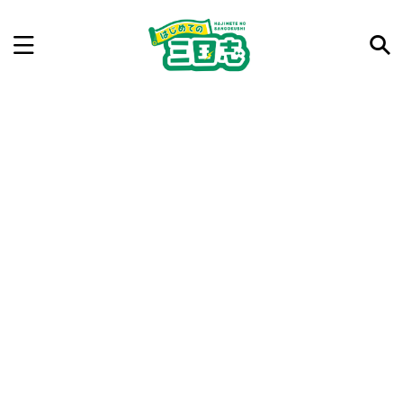
記事を検索
気になった三国志の合戦や人物、時代などを入力して
ね。中の人が24時間手動で検索結果を提示するよ（嘘
です）
例：曹操 赤壁の戦い