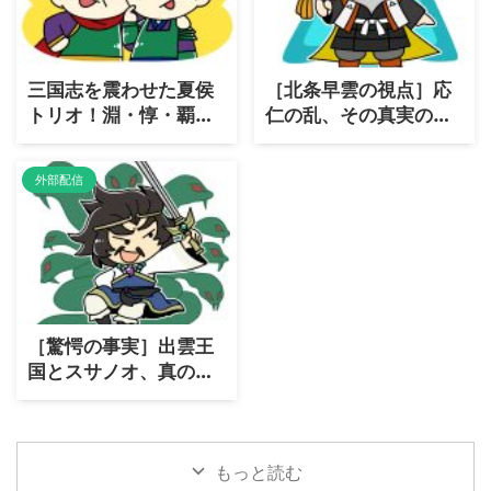
三国志を震わせた夏侯
［北条早雲の視点］応
トリオ！淵・惇・覇、
仁の乱、その真実の背
彼らの［真実に迫る］
景とは？
外部配信
［驚愕の事実］出雲王
国とスサノオ、真の
「国盗り物語」！
もっと読む