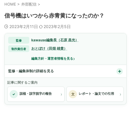
HOME
>
外部配信
>
信号機はいつから赤青黄になったのか？
2023年2月11日
2023年2月5日
kawauso編集長（石原 昌光）
監修
おとぼけ（田畑 雄貴）
制作責任者
›
編集方針・運営者情報を見る
監修・編集体制の詳細を見る
記事に関するご案内
›
›
誤植・誤字脱字の報告
レポート・論文での引用
✓
文