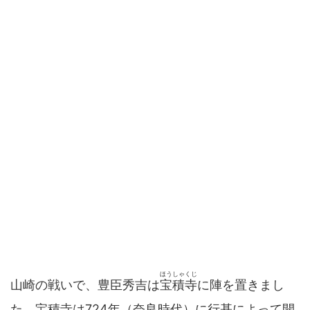
ほうしゃくじ
山崎の戦いで、豊臣秀吉は
宝積寺
に陣を置きまし
た。宝積寺は724年（奈良時代）に行基によって開