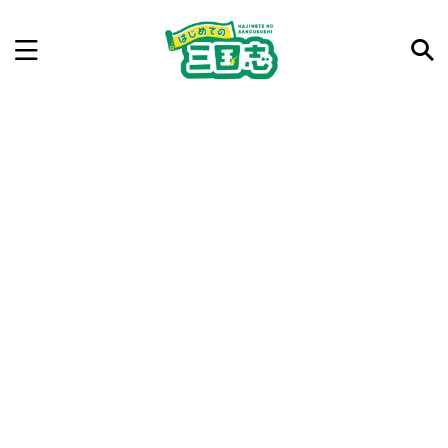
記事を検索
気になった三国志の合戦や人物、時代などを入力して
ね。中の人が24時間手動で検索結果を提示するよ（嘘
です）
例：曹操 赤壁の戦い