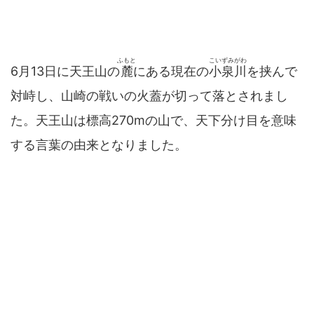
ふもと
こいずみがわ
6月13日に天王山の
麓
にある現在の
小泉川
を挟んで
対峙し、山崎の戦いの火蓋が切って落とされまし
た。天王山は標高270mの山で、天下分け目を意味
する言葉の由来となりました。