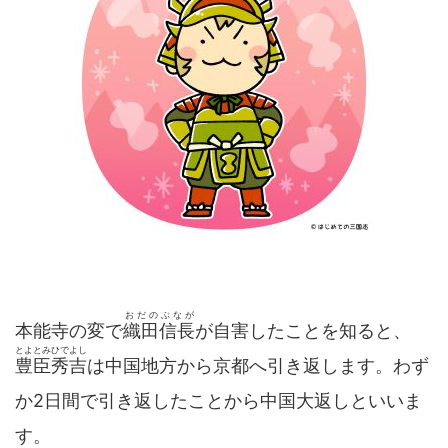
おだのぶなが
本能寺の変で
織田信長
が自害したことを知ると、
とよとみひでよし
豊臣秀吉
は中国地方から京都へ引き返します。わず
か2日間で引き返したことから中国大返しといいま
す。