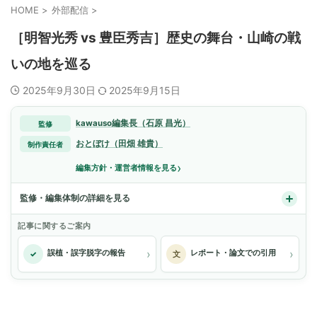
HOME
>
外部配信
>
［明智光秀 vs 豊臣秀吉］歴史の舞台・山崎の戦
いの地を巡る
2025年9月30日
2025年9月15日
kawauso編集長（石原 昌光）
監修
おとぼけ（田畑 雄貴）
制作責任者
›
編集方針・運営者情報を見る
監修・編集体制の詳細を見る
記事に関するご案内
›
›
誤植・誤字脱字の報告
レポート・論文での引用
✓
文