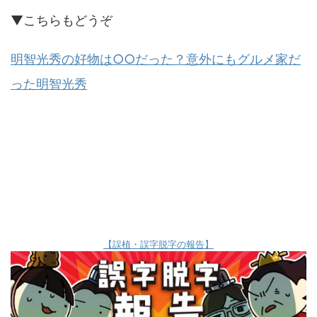
▼こちらもどうぞ
明智光秀の好物は○○だった？意外にもグルメ家だ
った明智光秀
【誤植・誤字脱字の報告】