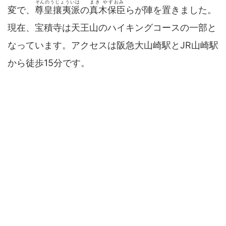
そんのうじょういは
まき やすおみ
変で、
尊皇攘夷派
の
真木保臣
らが陣を置きました。
現在、宝積寺は天王山のハイキングコースの一部と
なっています。アクセスは阪急大山崎駅とJR山崎駅
から徒歩15分です。