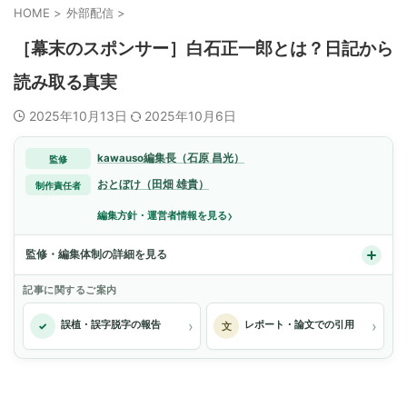
HOME
>
外部配信
>
［幕末のスポンサー］白石正一郎とは？日記から
読み取る真実
2025年10月13日
2025年10月6日
kawauso編集長（石原 昌光）
監修
おとぼけ（田畑 雄貴）
制作責任者
›
編集方針・運営者情報を見る
監修・編集体制の詳細を見る
記事に関するご案内
›
›
誤植・誤字脱字の報告
レポート・論文での引用
✓
文