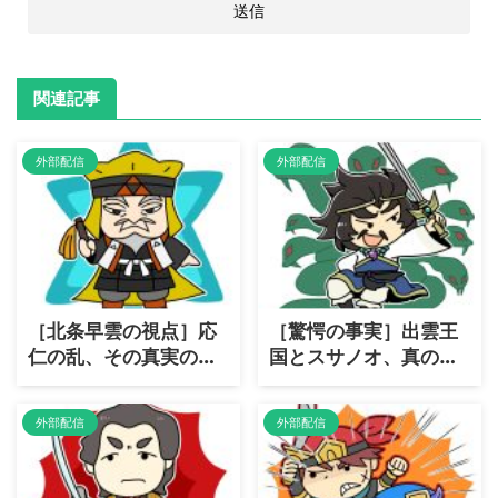
関連記事
外部配信
外部配信
［北条早雲の視点］応
［驚愕の事実］出雲王
仁の乱、その真実の背
国とスサノオ、真の
景とは？
「国盗り物語」！
外部配信
外部配信