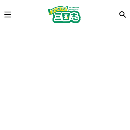
記事を検索
気になった三国志の合戦や人物、時代などを入力して
ね。中の人が24時間手動で検索結果を提示するよ（嘘
です）
例：曹操 赤壁の戦い