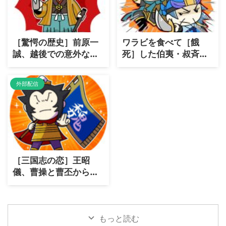
［驚愕の歴史］前原一
ワラビを食べて［餓
誠、越後での意外な善
死］した伯夷・叔斉兄
政とは？
弟の悲劇！
外部配信
［三国志の恋］王昭
儀、曹操と曹丕からの
特別な愛
もっと読む