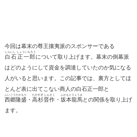
今回は幕末の尊王攘夷派のスポンサーである
しらいし しょういちろう
白石正一郎
について取り上げます。幕末の倒幕派
はどのようにして資金を調達していたのか気になる
人がいると思います。この記事では、裏方としてほ
とんど表に出てこない商人の白石正一郎と
ふいごうたかもり
たかすぎ しんさく
ふかもとりょうま
西郷隆盛
・
高杉晋作
・
坂本龍馬
との関係を取り上げ
ます。