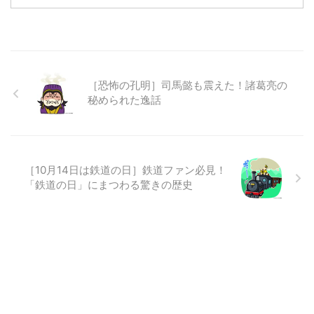
［恐怖の孔明］司馬懿も震えた！諸葛亮の
秘められた逸話
［10月14日は鉄道の日］鉄道ファン必見！
「鉄道の日」にまつわる驚きの歴史