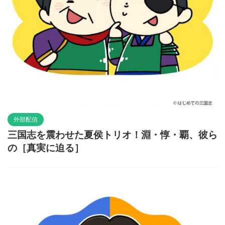
外部配信
三国志を震わせた夏侯トリオ！淵・惇・覇、彼ら
の［真実に迫る］