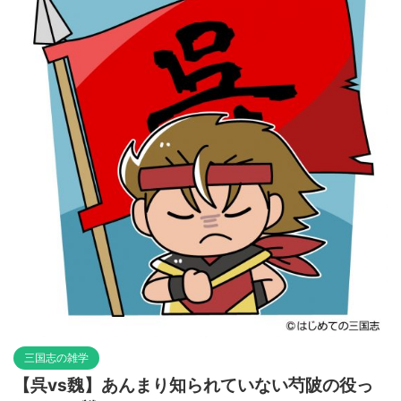
三国志の雑学
【呉vs魏】あんまり知られていない芍陂の役っ