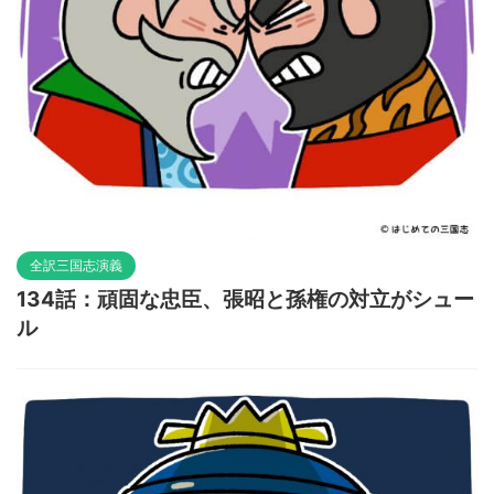
全訳三国志演義
134話：頑固な忠臣、張昭と孫権の対立がシュー
ル