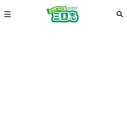
記事を検索
気になった三国志の合戦や人物、時代などを入力して
ね。中の人が24時間手動で検索結果を提示するよ（嘘
です）
例：曹操 赤壁の戦い