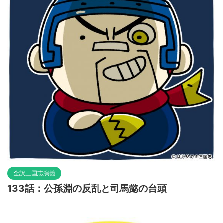
全訳三国志演義
133話：公孫淵の反乱と司馬懿の台頭