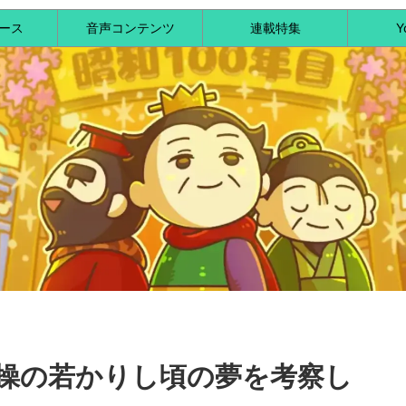
ース
音声コンテンツ
連載特集
Y
操の若かりし頃の夢を考察し