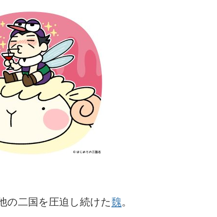
他の二国を圧迫し続けた
魏
。