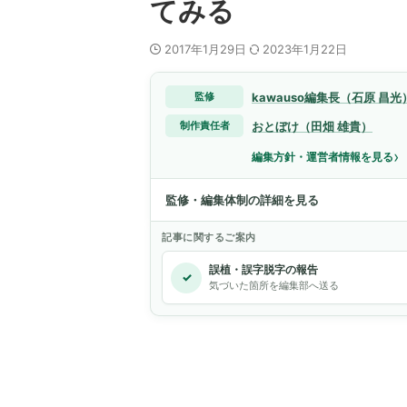
てみる
2017年1月29日
2023年1月22日
kawauso編集長（石原 昌光
監修
おとぼけ（田畑 雄貴）
制作責任者
›
編集方針・運営者情報を見る
監修・編集体制の詳細を見る
記事に関するご案内
誤植・誤字脱字の報告
✓
気づいた箇所を編集部へ送る