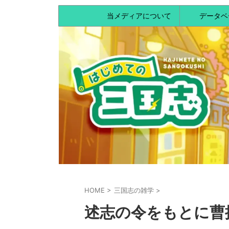
当メディアについて
データベ
HOME
>
三国志の雑学
>
述志の令をもとに曹