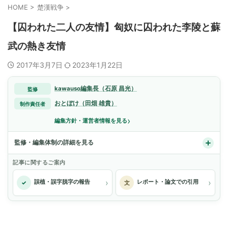
HOME
>
楚漢戦争
>
【囚われた二人の友情】匈奴に囚われた李陵と蘇
武の熱き友情
2017年3月7日
2023年1月22日
kawauso編集長（石原 昌光）
監修
おとぼけ（田畑 雄貴）
制作責任者
›
編集方針・運営者情報を見る
監修・編集体制の詳細を見る
記事に関するご案内
›
›
誤植・誤字脱字の報告
レポート・論文での引用
✓
文