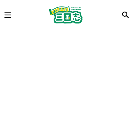
記事を検索
気になった三国志の合戦や人物、時代などを入力して
ね。中の人が24時間手動で検索結果を提示するよ（嘘
です）
例：曹操 赤壁の戦い