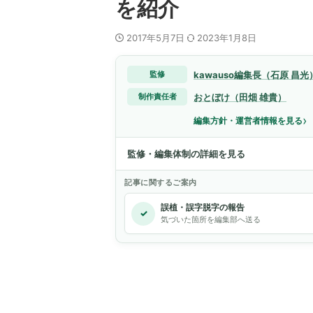
を紹介
2017年5月7日
2023年1月8日
kawauso編集長（石原 昌光
監修
おとぼけ（田畑 雄貴）
制作責任者
›
編集方針・運営者情報を見る
監修・編集体制の詳細を見る
記事に関するご案内
誤植・誤字脱字の報告
✓
気づいた箇所を編集部へ送る