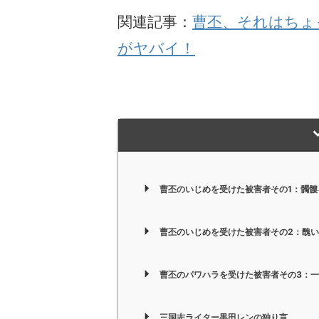
関連記事：
曹丕、それはちょ
がヤバイ！
曹丕のいじめを受けた被害者その1：髑
曹丕のいじめを受けた被害者その2：醜
曹丕のパワハラを受けた被害者その3：
三国志ライター黒田レンの独り言