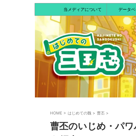
当メディアについて
データベ
HOME
>
はじめての魏
>
曹丕
>
曹丕のいじめ・パワ