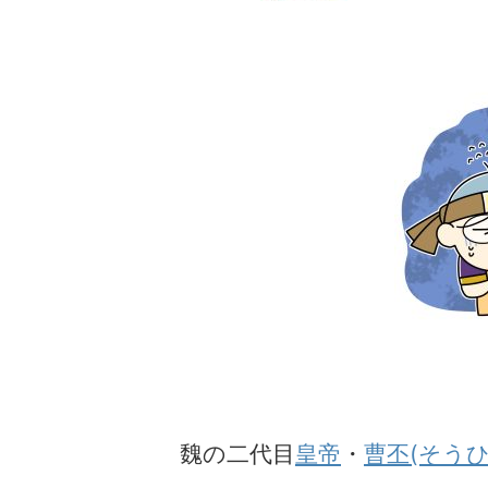
魏の二代目
皇帝
・
曹丕(そうひ