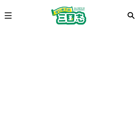
記事を検索
気になった三国志の合戦や人物、時代などを入力して
ね。中の人が24時間手動で検索結果を提示するよ（嘘
です）
例：曹操 赤壁の戦い