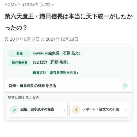
HOME
>
戦国時代 (日本)
>
第六天魔王・織田信長は本当に天下統一がしたか
ったの？
2017年6月17日
2024年12月28日
kawauso編集長（石原 昌光）
監修
おとぼけ（田畑 雄貴）
制作責任者
›
編集方針・運営者情報を見る
監修・編集体制の詳細を見る
記事に関するご案内
›
›
誤植・誤字脱字の報告
レポート・論文での引用
✓
文