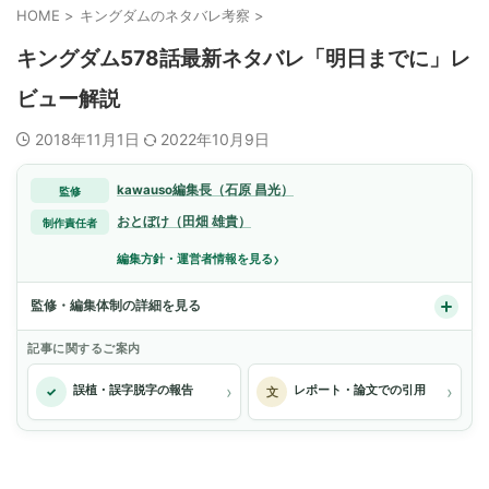
HOME
>
キングダムのネタバレ考察
>
キングダム578話最新ネタバレ「明日までに」レ
ビュー解説
2018年11月1日
2022年10月9日
kawauso編集長（石原 昌光）
監修
おとぼけ（田畑 雄貴）
制作責任者
›
編集方針・運営者情報を見る
監修・編集体制の詳細を見る
記事に関するご案内
›
›
誤植・誤字脱字の報告
レポート・論文での引用
✓
文