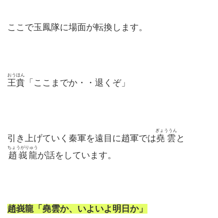
ここで玉鳳隊に場面が転換します。
おうほん
王賁
「ここまでか・・退くぞ」
ぎょううん
引き上げていく秦軍を遠目に趙軍では
堯雲
と
ちょうがりゅう
趙峩龍
が話をしています。
趙峩龍「堯雲か、いよいよ明日か」