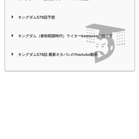
キングダム579話予想
キングダム（春秋戦国時代）ライターkawausoの独り言
キングダム578話 最新ネタバレのYoutube動画