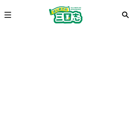
記事を検索
気になった三国志の合戦や人物、時代などを入力して
ね。中の人が24時間手動で検索結果を提示するよ（嘘
です）
例：曹操 赤壁の戦い