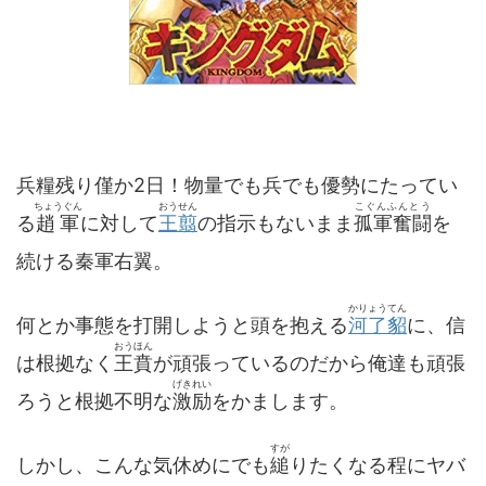
兵糧残り僅か2日！物量でも兵でも優勢にたってい
ちょうぐん
おうせん
こぐんふんとう
る
趙軍
に対して
王翦
の指示もないまま
孤軍奮闘
を
続ける秦軍右翼。
かりょうてん
何とか事態を打開しようと頭を抱える
河了貂
に、信
おうほん
は根拠なく
王賁
が頑張っているのだから俺達も頑張
げきれい
ろうと根拠不明な
激励
をかまします。
すが
しかし、こんな気休めにでも
縋
りたくなる程にヤバ