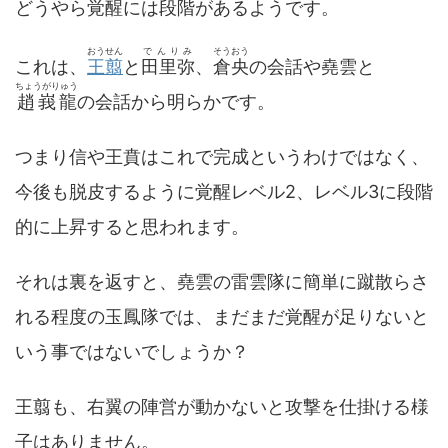
どうやら覚醒には段階があるようです。
おうせん
でんりみ
そうおう
これは、
王翦
と
田里弥
、
倉央
の会話や堯雲と
ちょうがりゅう
趙峩龍
の会話から明らかです。
つまり信や王賁はこれで完成というわけではなく、
今後も脱皮するように覚醒レベル2、レベル3に段階
的に上昇すると思われます。
それは裏を返すと、堯雲の雷雲隊に簡単に蹴散らさ
れる程度の玉鳳隊では、まだまだ覚醒が足りないと
いう事ではないでしょうか？
王翦も、右翼の陣営が動かないと攻撃を仕掛ける様
子はありません。