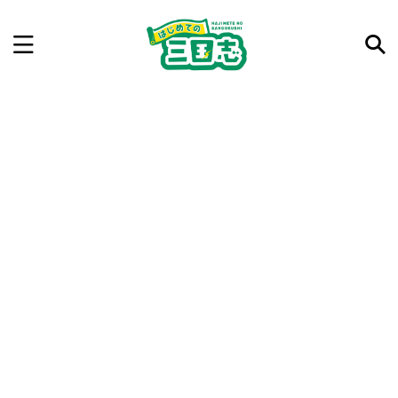
記事を検索
気になった三国志の合戦や人物、時代などを入力して
ね。中の人が24時間手動で検索結果を提示するよ（嘘
です）
例：曹操 赤壁の戦い