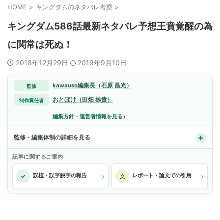
HOME
>
キングダムのネタバレ考察
>
キングダム586話最新ネタバレ予想王賁覚醒の為
に関常は死ぬ！
2018年12月29日
2019年9月10日
kawauso編集長（石原 昌光）
監修
おとぼけ（田畑 雄貴）
制作責任者
›
編集方針・運営者情報を見る
監修・編集体制の詳細を見る
記事に関するご案内
›
›
誤植・誤字脱字の報告
レポート・論文での引用
✓
文