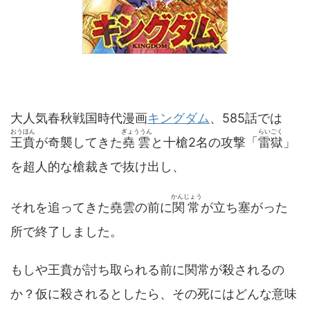
大人気春秋戦国時代漫画
キングダム
、585話では
おうほん
ぎょううん
らいごく
王賁
が奇襲してきた
堯雲
と十槍2名の攻撃「
雷獄
」
を超人的な槍裁きで抜け出し、
かんじょう
それを追ってきた堯雲の前に
関常
が立ち塞がった
所で終了しました。
もしや王賁が討ち取られる前に関常が殺されるの
か？仮に殺されるとしたら、その死にはどんな意味