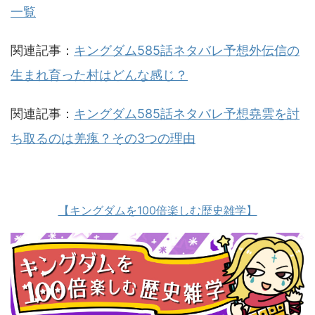
一覧
関連記事：
キングダム585話ネタバレ予想外伝信の
生まれ育った村はどんな感じ？
関連記事：
キングダム585話ネタバレ予想堯雲を討
ち取るのは羌瘣？その3つの理由
【キングダムを100倍楽しむ歴史雑学】