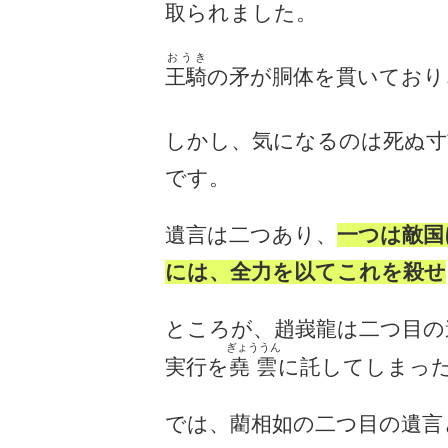
取られました。
おうき
王騎
の矛が胴体を貫いており
しかし、気になるのは死ぬ寸
です。
遺言は二つあり、
一つは敵国
には、全力を以てこれを殺せ
ところが、趙峩龍は二つ目の
ぎょううん
実行を
堯雲
に託してしまっ
では、藺相如の二つ目の遺言