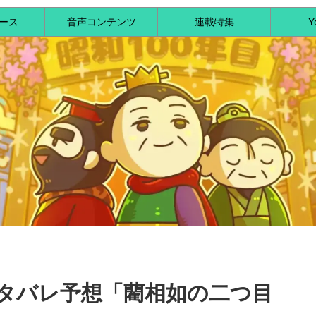
ース
音声コンテンツ
連載特集
Y
ネタバレ予想「藺相如の二つ目