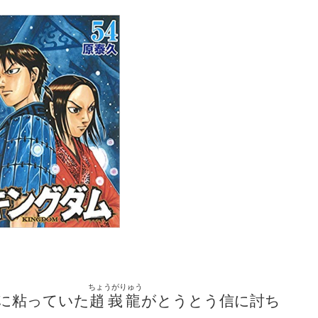
ちょうがりゅう
りに粘っていた
趙峩龍
がとうとう信に討ち