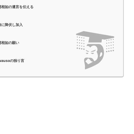
藺相如の遺言を伝える
秦に降伏し加入
藺相如の願い
ausoの独り言