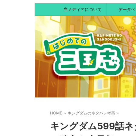
当メディアについて
データベ
HOME
>
キングダムのネタバレ考察
>
キングダム599話