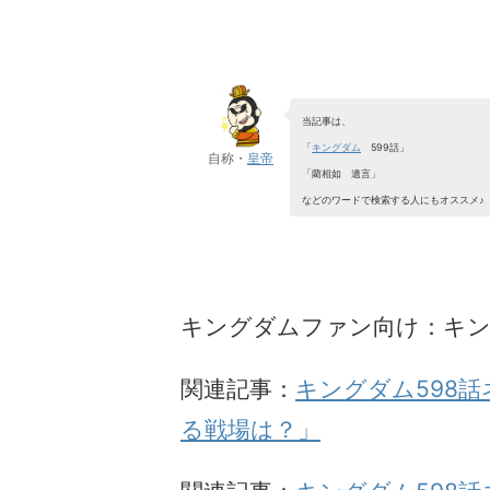
当記事は、
「
キングダム
599話」
自称・
皇帝
「藺相如 遺言」
などのワードで検索する人にもオススメ♪
キングダムファン向け：キ
関連記事：
キングダム598話
る戦場は？」