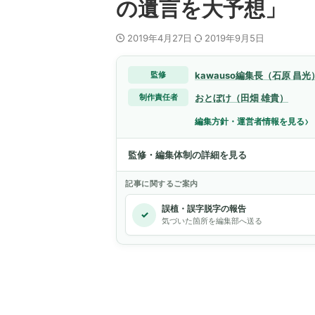
の遺言を大予想」
2019年4月27日
2019年9月5日
kawauso編集長（石原 昌光
監修
おとぼけ（田畑 雄貴）
制作責任者
›
編集方針・運営者情報を見る
監修・編集体制の詳細を見る
記事に関するご案内
誤植・誤字脱字の報告
✓
気づいた箇所を編集部へ送る