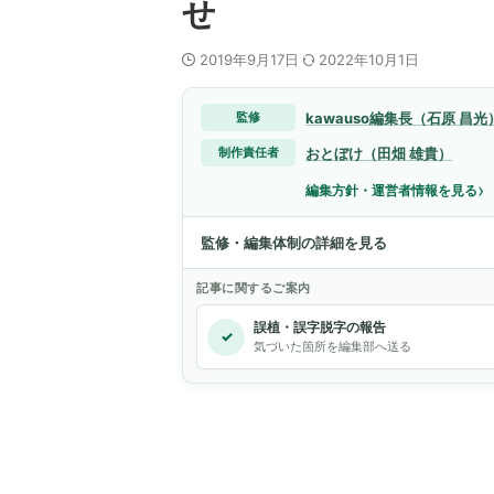
せ
2019年9月17日
2022年10月1日
kawauso編集長（石原 昌光
監修
おとぼけ（田畑 雄貴）
制作責任者
›
編集方針・運営者情報を見る
監修・編集体制の詳細を見る
記事に関するご案内
誤植・誤字脱字の報告
✓
気づいた箇所を編集部へ送る