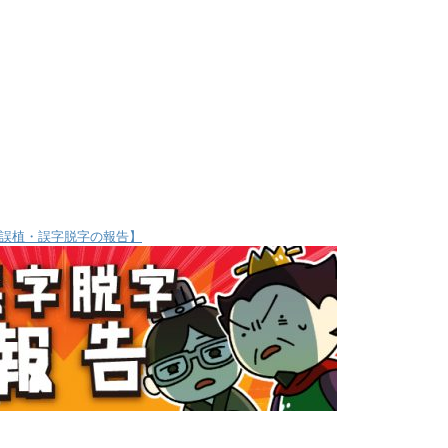
誤植・誤字脱字の報告】