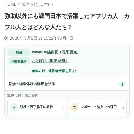
HOME
>
戦国時代 (日本)
>
弥助以外にも戦国日本で活躍したアフリカ人！カ
フル人とはどんな人たち？
2020年5月5日
2022年10月4日
kawauso編集長（石原 昌光）
監修
おとぼけ（田畑 雄貴）
制作責任者
›
編集方針・運営者情報を見る
監修・編集体制の詳細を見る
記事に関するご案内
›
›
誤植・誤字脱字の報告
レポート・論文での引用
✓
文