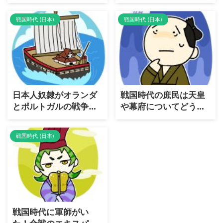
るようで知らない桜島
きな「本能寺の変」が
について解説
起きていた？日本史ど
戦国時代 (日本)
戦国時代 (日本)
ころか世界史レベルの
if展開を考える
日本人奴隷がオランダ
戦国時代の庶民は天皇
とポルトガルの戦争に
や幕府についてどう考
参加していた
えていたの？
戦国時代 (日本)
戦国時代に軍師がい