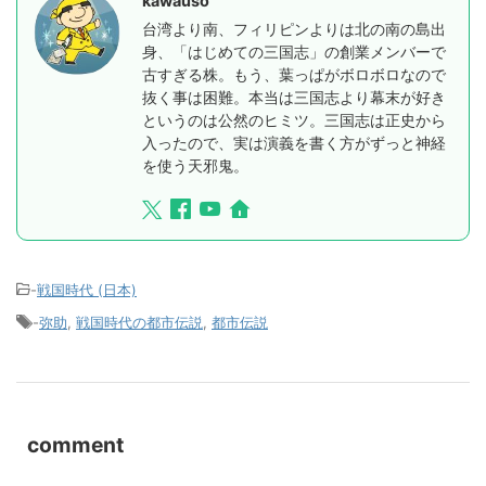
kawauso
台湾より南、フィリピンよりは北の南の島出
身、「はじめての三国志」の創業メンバーで
古すぎる株。もう、葉っぱがボロボロなので
抜く事は困難。本当は三国志より幕末が好き
というのは公然のヒミツ。三国志は正史から
入ったので、実は演義を書く方がずっと神経
を使う天邪鬼。
-
戦国時代 (日本)
-
弥助
,
戦国時代の都市伝説
,
都市伝説
comment