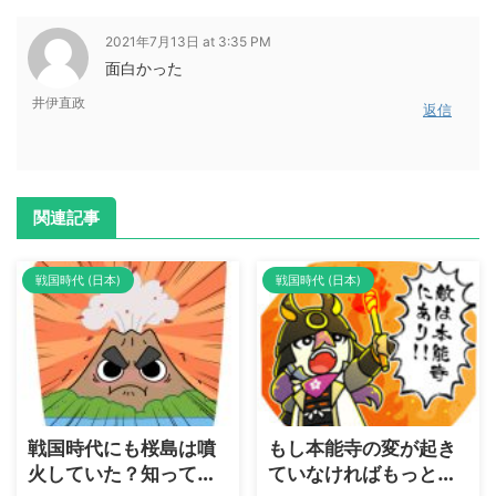
2021年7月13日 at 3:35 PM
面白かった
井伊直政
返信
関連記事
戦国時代 (日本)
戦国時代 (日本)
戦国時代にも桜島は噴
もし本能寺の変が起き
火していた？知ってい
ていなければもっと大