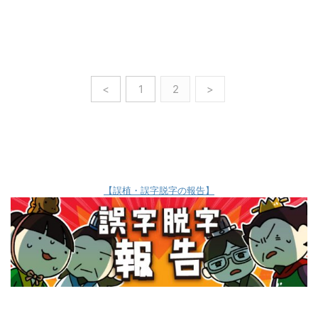
<
1
2
>
【誤植・誤字脱字の報告】