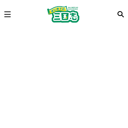
記事を検索
気になった三国志の合戦や人物、時代などを入力して
ね。中の人が24時間手動で検索結果を提示するよ（嘘
です）
例：曹操 赤壁の戦い