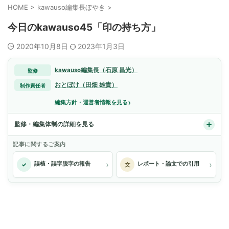
HOME
>
kawauso編集長ぼやき
>
今日のkawauso45「印の持ち方」
2020年10月8日
2023年1月3日
kawauso編集長（石原 昌光）
監修
おとぼけ（田畑 雄貴）
制作責任者
›
編集方針・運営者情報を見る
監修・編集体制の詳細を見る
記事に関するご案内
›
›
誤植・誤字脱字の報告
レポート・論文での引用
✓
文