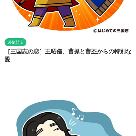
外部配信
［三国志の恋］王昭儀、曹操と曹丕からの特別な
愛