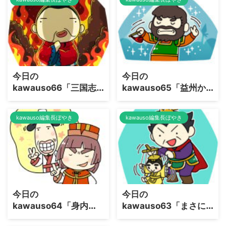
今日の
今日の
kawauso66「三国志
kawauso65「益州か
演義被害者の会」
らの投降者」
kawauso編集長ぼやき
kawauso編集長ぼやき
今日の
今日の
kawauso64「身内ホ
kawauso63「まさに
イホイ」
ドナドナ」