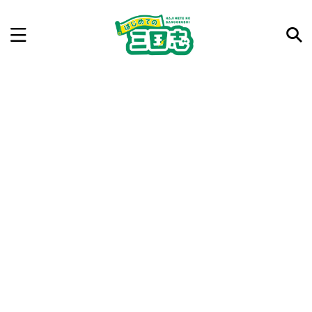
記事を検索
気になった三国志の合戦や人物、時代などを入力して
ね。中の人が24時間手動で検索結果を提示するよ（嘘
です）
例：曹操 赤壁の戦い