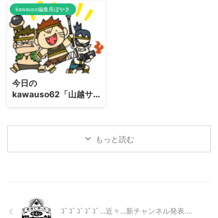
kawauso編集長ぼやき
今日の
kawauso62「山越サ
イキック」
もっと読む
ｺﾞｺﾞｺﾞｺﾞｺﾞ...近々...新チャンネル発表....