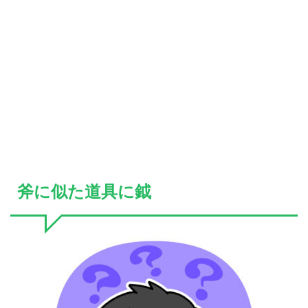
斧に似た道具に鉞