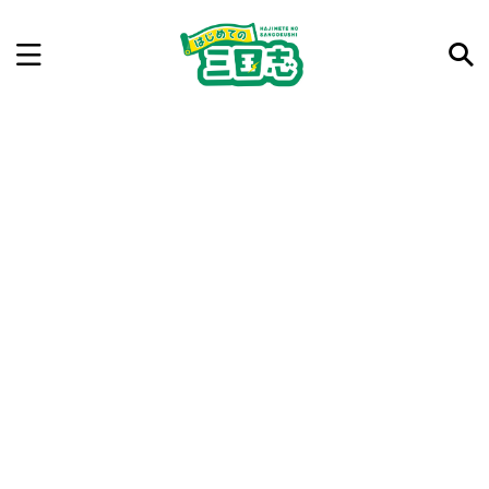
記事を検索
気になった三国志の合戦や人物、時代などを入力して
ね。中の人が24時間手動で検索結果を提示するよ（嘘
です）
例：曹操 赤壁の戦い