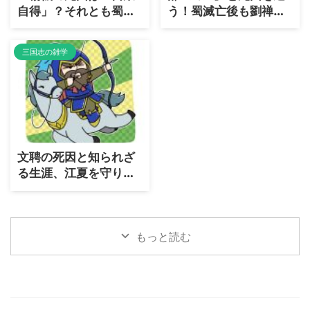
自得」？それとも蜀の
う！蜀滅亡後も劉禅を
宿命だったのか？
支えた忠臣の真実
三国志の雑学
文聘の死因と知られざ
る生涯、江夏を守り抜
いた忠義の守護神はな
ぜ三国志演義では低評
価？
もっと読む