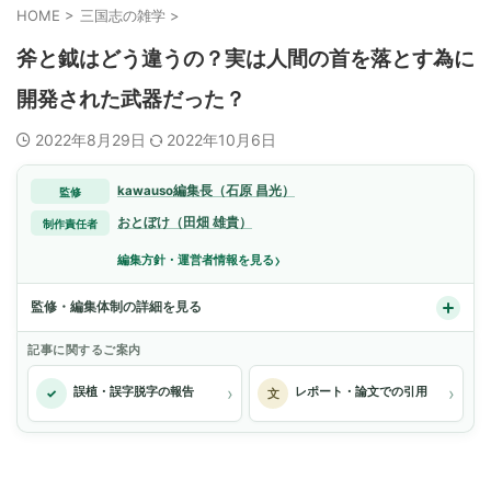
HOME
>
三国志の雑学
>
斧と鉞はどう違うの？実は人間の首を落とす為に
開発された武器だった？
2022年8月29日
2022年10月6日
kawauso編集長（石原 昌光）
監修
おとぼけ（田畑 雄貴）
制作責任者
›
編集方針・運営者情報を見る
監修・編集体制の詳細を見る
記事に関するご案内
›
›
誤植・誤字脱字の報告
レポート・論文での引用
✓
文