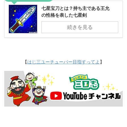
七星宝刀とは？持ち主である王允
の性格を表した七星剣
続きを見る
【
はじ三ユーチューバー目指すってよ
】