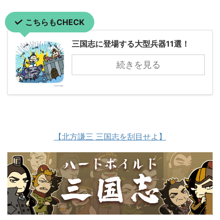
こちらもCHECK
三国志に登場する大型兵器11選！
続きを見る
【北方謙三 三国志を刮目せよ】