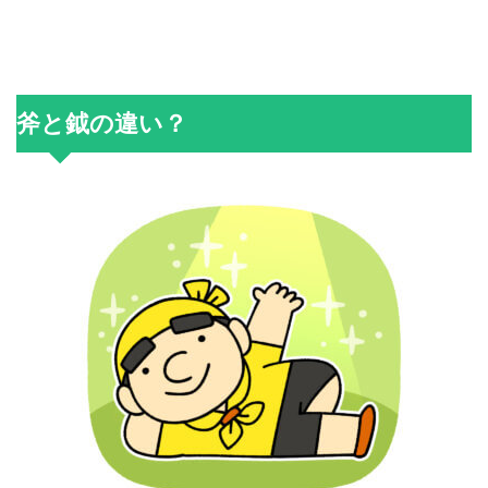
斧と鉞の違い？