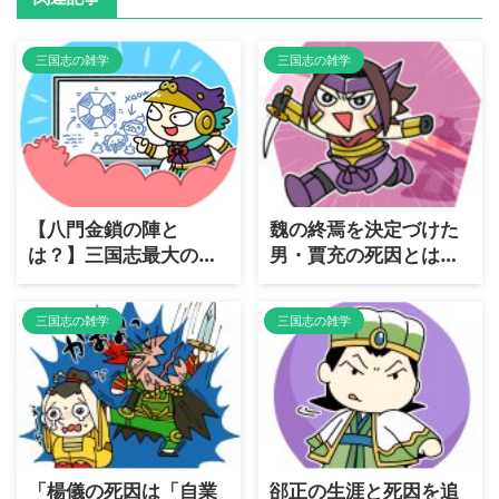
三国志の雑学
三国志の雑学
【八門金鎖の陣と
魏の終焉を決定づけた
は？】三国志最大の
男・賈充の死因とは？
罠・八門金鎖の陣の恐
歴史に残る「皇帝弑
怖と攻略方法を徹底解
逆」の代償
三国志の雑学
三国志の雑学
説
「楊儀の死因は「自業
郤正の生涯と死因を追