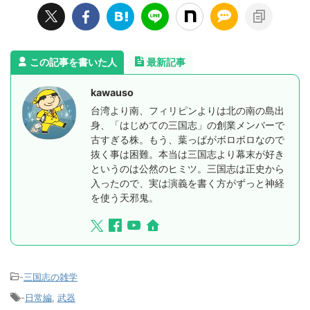
この記事を書いた人
最新記事
kawauso
台湾より南、フィリピンよりは北の南の島出
身、「はじめての三国志」の創業メンバーで
古すぎる株。もう、葉っぱがボロボロなので
抜く事は困難。本当は三国志より幕末が好き
というのは公然のヒミツ。三国志は正史から
入ったので、実は演義を書く方がずっと神経
を使う天邪鬼。
-
三国志の雑学
-
日常編
,
武器