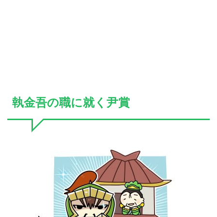
執金吾の職に就く尹賞