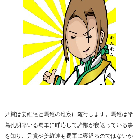
尹賞は姜維達と馬遵の巡察に随行します。馬遵は諸
葛孔明率いる蜀軍に呼応して諸郡が寝返っている事
を知り、尹賞や姜維達も蜀軍に寝返るのではないか