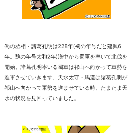
蜀の丞相・諸葛孔明は228年(蜀の年号だと建興6
年。魏の年号太和2年)漢中から蜀軍を率いて北伐を
開始。諸葛孔明率いる蜀軍は祁山へ向かって軍勢を
進軍させていきます。天水太守・馬遵は諸葛孔明が
祁山へ向かって軍勢を進ませている時、たまたま天
水の状況を見回っていました。