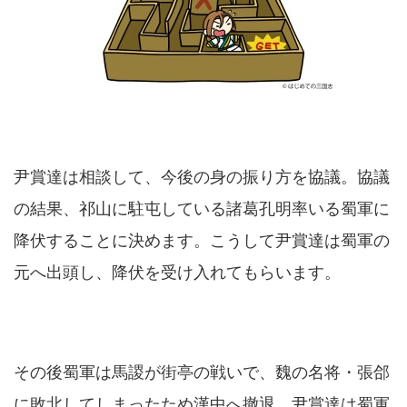
尹賞達は相談して、今後の身の振り方を協議。協議
の結果、祁山に駐屯している諸葛孔明率いる蜀軍に
降伏することに決めます。こうして尹賞達は蜀軍の
元へ出頭し、降伏を受け入れてもらいます。
その後蜀軍は馬謖が街亭の戦いで、魏の名将・張郃
に敗北してしまったため漢中へ撤退。尹賞達は蜀軍