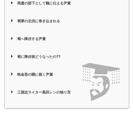
馬遵の部下として魏に仕える尹賞
蜀軍の北伐に巻き込まれる
蜀へ降伏する尹賞
蜀に降伏後どうなったの??
執金吾の職に就く尹賞
三国志ライター黒田レンの独り言