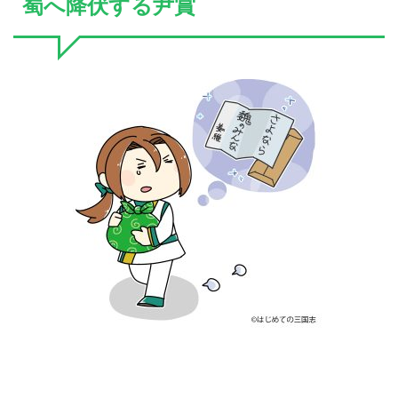
蜀へ降伏する尹賞