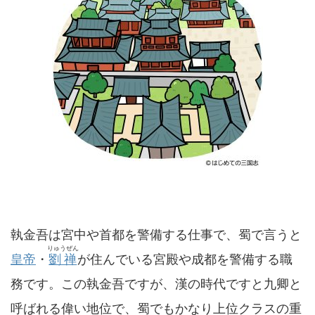
執金吾は宮中や首都を警備する仕事で、蜀で言うと
りゅうぜん
皇帝
・
劉禅
が住んでいる宮殿や成都を警備する職
務です。この執金吾ですが、漢の時代ですと九卿と
呼ばれる偉い地位で、蜀でもかなり上位クラスの重