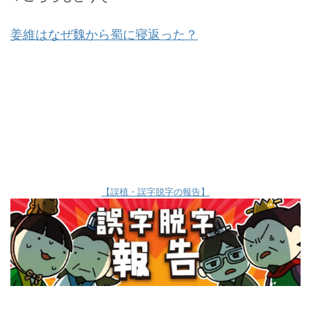
姜維はなぜ魏から蜀に寝返った？
【誤植・誤字脱字の報告】