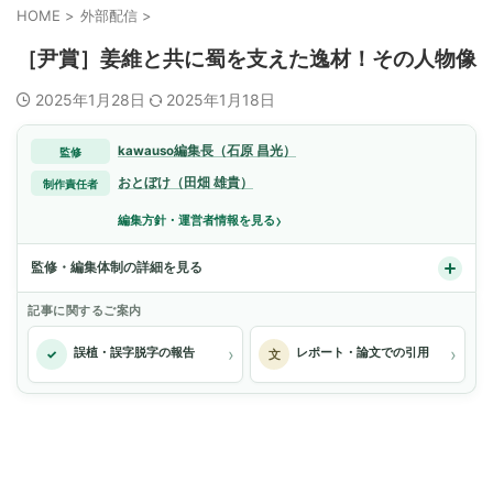
HOME
>
外部配信
>
［尹賞］姜維と共に蜀を支えた逸材！その人物像
2025年1月28日
2025年1月18日
kawauso編集長（石原 昌光）
監修
おとぼけ（田畑 雄貴）
制作責任者
›
編集方針・運営者情報を見る
監修・編集体制の詳細を見る
記事に関するご案内
›
›
誤植・誤字脱字の報告
レポート・論文での引用
✓
文