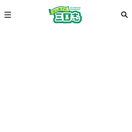
記事を検索
気になった三国志の合戦や人物、時代などを入力して
ね。中の人が24時間手動で検索結果を提示するよ（嘘
です）
例：曹操 赤壁の戦い