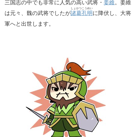
三国志の中でも非常に人気の高い武将・
姜維
。姜維
しょかつこうめい
は元々、魏の武将でしたが
諸葛孔明
に降伏し、大将
軍へと出世します。