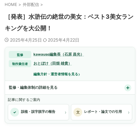
HOME
>
外部配信
>
［発表］水滸伝の絶世の美女：ベスト3美女ラン
キングを大公開！
2025年4月25日
2025年4月22日
kawauso編集長（石原 昌光）
監修
おとぼけ（田畑 雄貴）
制作責任者
›
編集方針・運営者情報を見る
監修・編集体制の詳細を見る
記事に関するご案内
›
›
誤植・誤字脱字の報告
レポート・論文での引用
✓
文