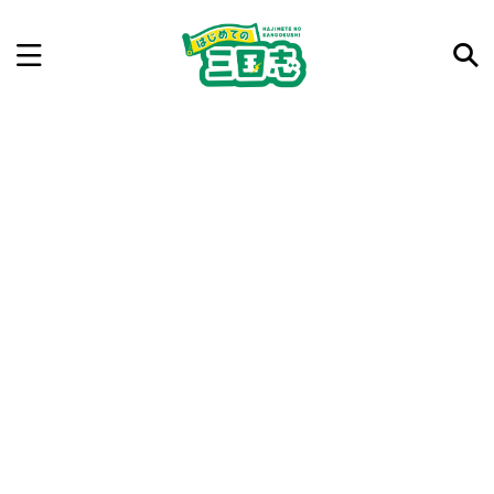
記事を検索
気になった三国志の合戦や人物、時代などを入力して
ね。中の人が24時間手動で検索結果を提示するよ（嘘
です）
例：曹操 赤壁の戦い