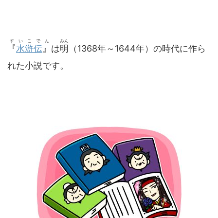
すいこでん
みん
『
水滸伝
』
は
明
（1368年～1644年）の時代に作ら
れた小説です。