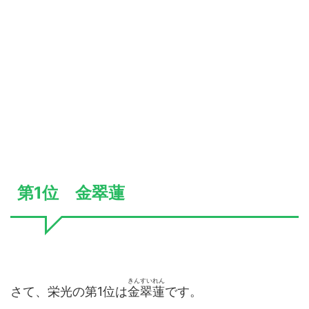
第1位 金翠蓮
きんすいれん
さて、栄光の第1位は
金翠蓮
です。