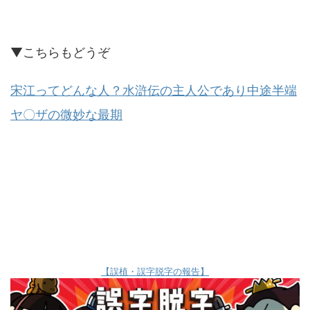
▼こちらもどうぞ
宋江ってどんな人？水滸伝の主人公であり中途半端
ヤ〇ザの微妙な最期
【誤植・誤字脱字の報告】