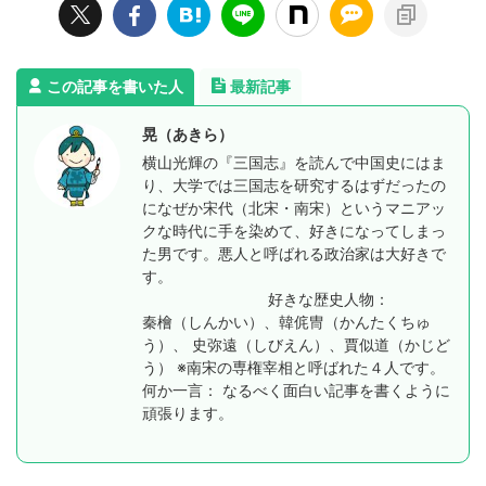
この記事を書いた人
最新記事
晃（あきら）
横山光輝の『三国志』を読んで中国史にはま
り、大学では三国志を研究するはずだったの
になぜか宋代（北宋・南宋）というマニアッ
クな時代に手を染めて、好きになってしまっ
た男です。悪人と呼ばれる政治家は大好きで
す。
好きな歴史人物：
秦檜（しんかい）、韓侂冑（かんたくちゅ
う）、 史弥遠（しびえん）、賈似道（かじど
う） ※南宋の専権宰相と呼ばれた４人です。
何か一言： なるべく面白い記事を書くように
頑張ります。