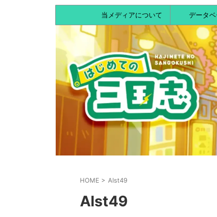
当メディアについて
データベ
HOME
>
Alst49
Alst49