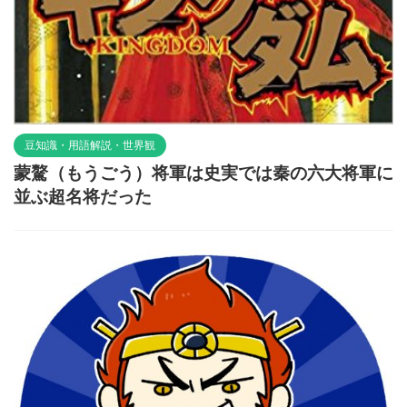
豆知識・用語解説・世界観
蒙驁（もうごう）将軍は史実では秦の六大将軍に
並ぶ超名将だった