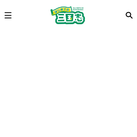
記事を検索
気になった三国志の合戦や人物、時代などを入力して
ね。中の人が24時間手動で検索結果を提示するよ（嘘
です）
例：曹操 赤壁の戦い