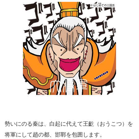
勢いにのる秦は、白起に代えて王齕（おうこつ）を
将軍にして趙の都、邯鄲を包囲します。