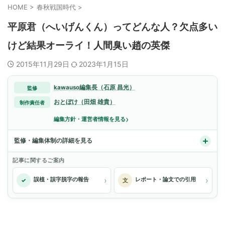
HOME
>
春秋戦国時代
>
平原君（へいげんくん）ってどんな人？欠点多い
けど結果オーライ！人間臭い趙の英傑
2015年11月29日
2023年1月15日
kawauso編集長（石原 昌光）
監修
おとぼけ（田畑 雄貴）
制作責任者
›
編集方針・運営者情報を見る
監修・編集体制の詳細を見る
記事に関するご案内
›
›
誤植・誤字脱字の報告
レポート・論文での引用
✓
文