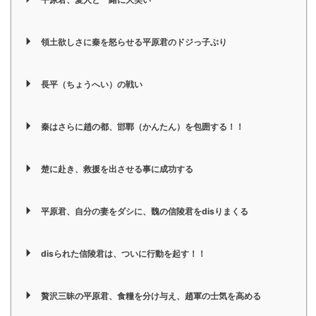
領土欲しさに秦を怒らせる平原君のドジっ子ぶり
長平（ちょうへい）の戦い
秦はさらに趙の都、邯鄲（かんたん）を包囲する！！
楚に赴き、救援を出させる事に成功する
平原君、自分の妻をダシに、魏の信陵君をdisりまくる
disられた信陵君は、ついに行動を起す！！
贅沢三昧の平原君、食糧を分け与え、趙軍の士気を高める