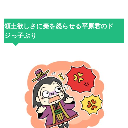
領土欲しさに秦を怒らせる平原君のド
ジっ子ぶり