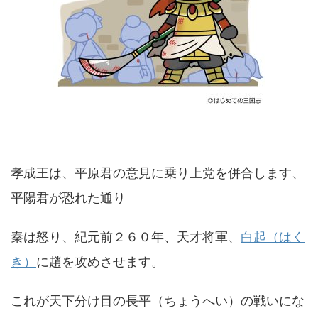
孝成王は、平原君の意見に乗り上党を併合します、
平陽君が恐れた通り
秦は怒り、紀元前２６０年、天才将軍、
白起（はく
き）
に趙を攻めさせます。
これが天下分け目の長平（ちょうへい）の戦いにな