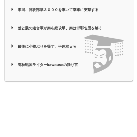
李同、特攻部隊３０００を率いて秦軍に突撃する
楚と魏の連合軍が秦を総攻撃、秦は邯鄲包囲を解く
最後に小物ぶりを曝す、平原君ｗｗ
春秋戦国ライターkawausoの独り言