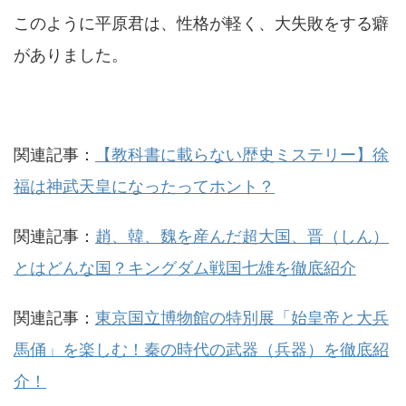
このように平原君は、性格が軽く、大失敗をする癖
がありました。
関連記事：
【教科書に載らない歴史ミステリー】徐
福は神武天皇になったってホント？
関連記事：
趙、韓、魏を産んだ超大国、晋（しん）
とはどんな国？キングダム戦国七雄を徹底紹介
関連記事：
東京国立博物館の特別展「始皇帝と大兵
馬俑」を楽しむ！秦の時代の武器（兵器）を徹底紹
介！