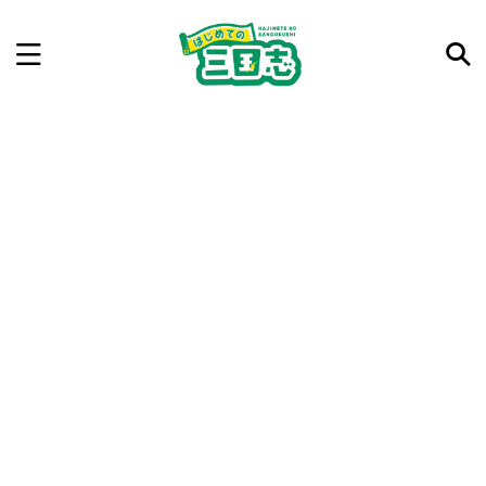
記事を検索
気になった三国志の合戦や人物、時代などを入力して
ね。中の人が24時間手動で検索結果を提示するよ（嘘
です）
例：曹操 赤壁の戦い