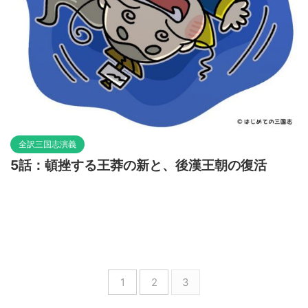
全訳三国志演義
5話：頓挫する王莽の新と、後漢王朝の復活
1
2
3