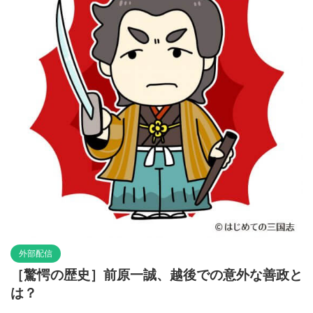
外部配信
［驚愕の歴史］前原一誠、越後での意外な善政と
は？