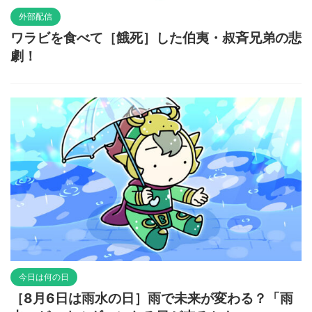
外部配信
ワラビを食べて［餓死］した伯夷・叔斉兄弟の悲
劇！
今日は何の日
［8月6日は雨水の日］雨で未来が変わる？「雨