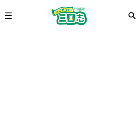
記事を検索
気になった三国志の合戦や人物、時代などを入力して
ね。中の人が24時間手動で検索結果を提示するよ（嘘
です）
例：曹操 赤壁の戦い