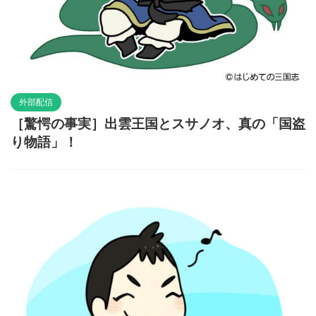
外部配信
［驚愕の事実］出雲王国とスサノオ、真の「国盗
り物語」！