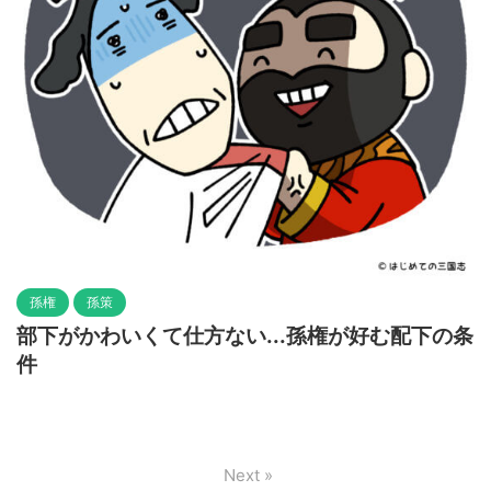
孫権
孫策
部下がかわいくて仕方ない...孫権が好む配下の条
件
Next »