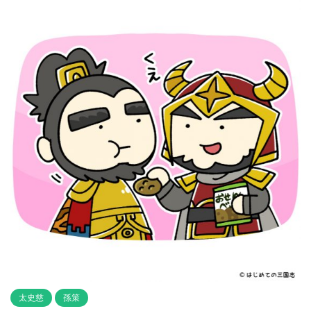
太史慈
孫策