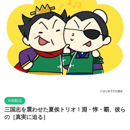
外部配信
三国志を震わせた夏侯トリオ！淵・惇・覇、彼ら
の［真実に迫る］