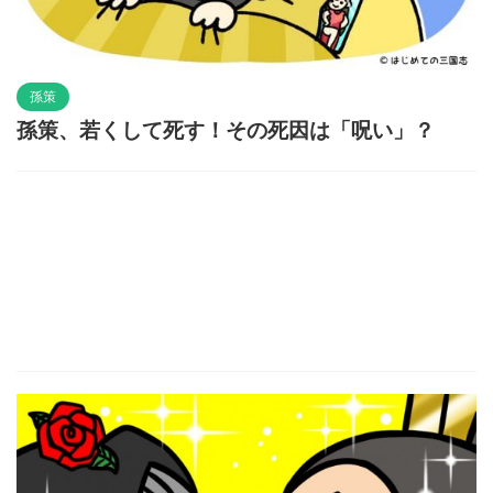
孫策
孫策、若くして死す！その死因は「呪い」？