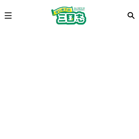
記事を検索
気になった三国志の合戦や人物、時代などを入力して
ね。中の人が24時間手動で検索結果を提示するよ（嘘
です）
例：曹操 赤壁の戦い