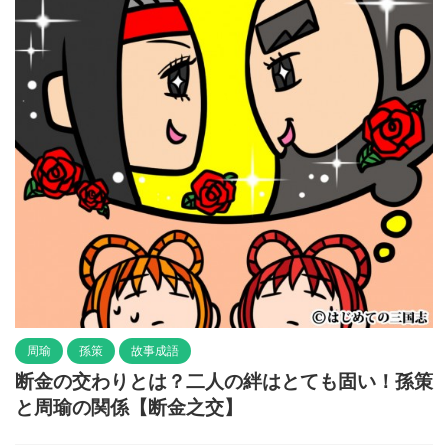
周瑜
孫策
故事成語
断金の交わりとは？二人の絆はとても固い！孫策
と周瑜の関係【断金之交】