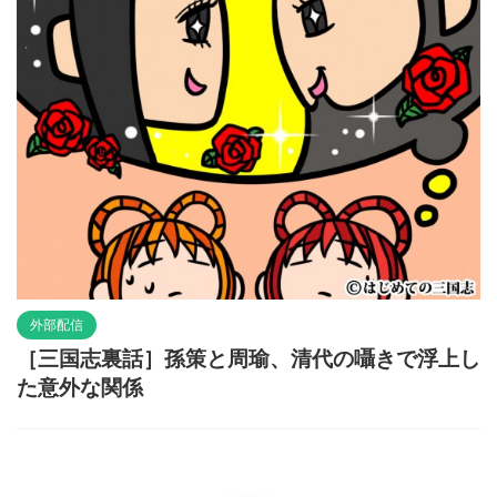
外部配信
［三国志裏話］孫策と周瑜、清代の囁きで浮上し
た意外な関係