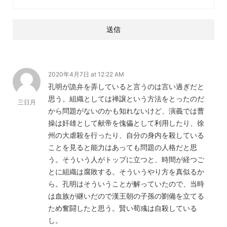
2020年4月7日 at 12:22 AM
孔明が詭弁を弄していると言うのは言い過ぎだと
思う。組織としては禅譲という方法をとったのだ
三日月
から問題がないのかも知れないけど、演義では曹
操は奸雄として献帝を傀儡として利用したり、徐
州の大虐殺を行ったり、自分の身内を殺している
ことを見ると能力はあっても問題の人格だと思
う。そういう人がトップに立つと、時間が経つご
とに組織は腐敗する。そういうやり方を真似るか
ら。孔明はそういうことが解っていたので、当時
は血族が継いだので漢王朝の子孫の劉備を立てる
ため奮闘したと思う。賢い荀彧は自殺している
し。