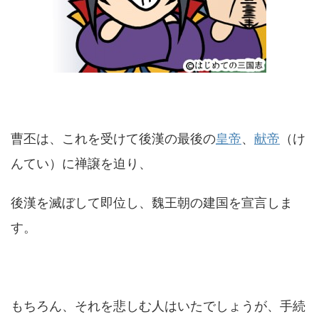
曹丕は、これを受けて後漢の最後の
皇帝
、
献帝
（け
んてい）に禅譲を迫り、
後漢を滅ぼして即位し、魏王朝の建国を宣言しま
す。
もちろん、それを悲しむ人はいたでしょうが、手続