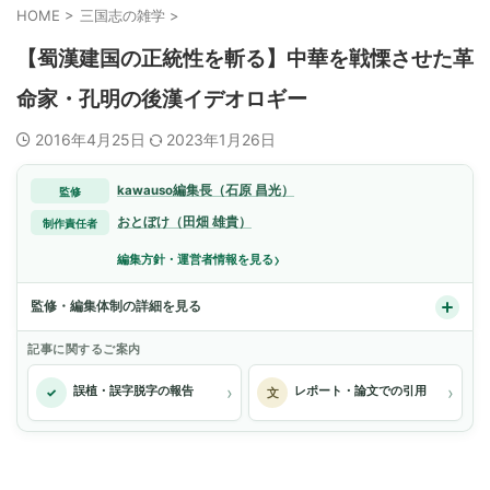
HOME
>
三国志の雑学
>
【蜀漢建国の正統性を斬る】中華を戦慄させた革
命家・孔明の後漢イデオロギー
2016年4月25日
2023年1月26日
kawauso編集長（石原 昌光）
監修
おとぼけ（田畑 雄貴）
制作責任者
›
編集方針・運営者情報を見る
監修・編集体制の詳細を見る
記事に関するご案内
›
›
誤植・誤字脱字の報告
レポート・論文での引用
✓
文