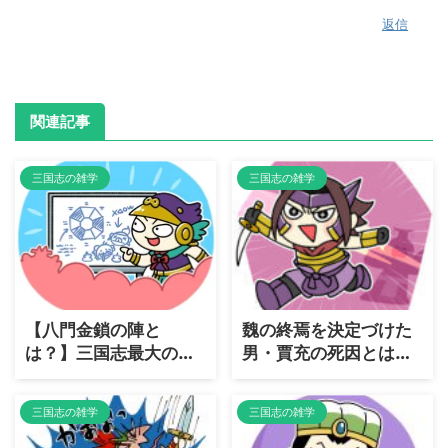
返信
関連記事
三国志の雑学
三国志の雑学
【八門金鎖の陣と
魏の終焉を決定づけた
は？】三国志最大の
男・賈充の死因とは？
罠・八門金鎖の陣の恐
歴史に残る「皇帝弑
怖と攻略方法を徹底解
逆」の代償
三国志の雑学
三国志の雑学
説