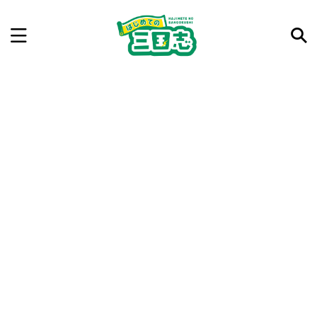
記事を検索
気になった三国志の合戦や人物、時代などを入力して
ね。中の人が24時間手動で検索結果を提示するよ（嘘
です）
例：曹操 赤壁の戦い