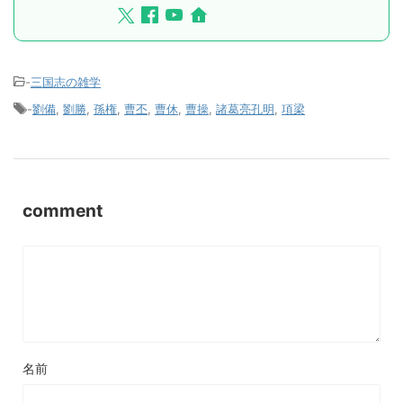
-
三国志の雑学
-
劉備
,
劉勝
,
孫権
,
曹丕
,
曹休
,
曹操
,
諸葛亮孔明
,
項梁
comment
名前