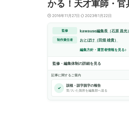
かる！天才軍師・官
2016年11月27日
2023年1月22日
kawauso編集長（石原 昌光
監修
おとぼけ（田畑 雄貴）
制作責任者
›
編集方針・運営者情報を見る
監修・編集体制の詳細を見る
記事に関するご案内
誤植・誤字脱字の報告
✓
気づいた箇所を編集部へ送る