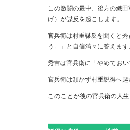
この激闘の最中、後方の織田
げ）が謀反を起こします。
官兵衛は村重謀反を聞くと秀
う。」と自信満々に答えます
秀吉は官兵衛に「やめておい
官兵衛は頷かず村重説得へ趣
このことが後の官兵衛の人生