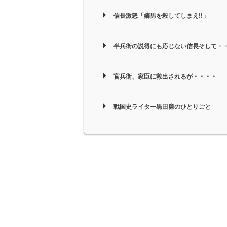
信長激怒「嫡男を殺してしまえ!!」
半兵衛の説得にも応じない信長そして・
官兵衛、家臣に救出されるが・・・・
戦国史ライター黒田廉のひとりごと