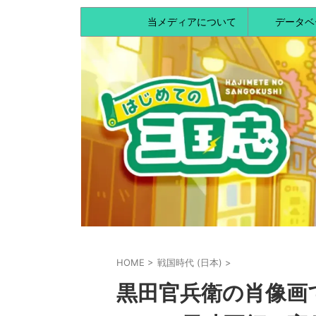
当メディアについて
データベ
HOME
>
戦国時代 (日本)
>
黒田官兵衛の肖像画