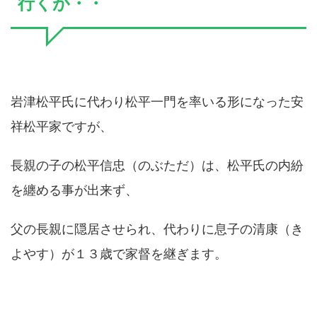
行くが・・
岩津松平氏に代わり松平一門を率いる形になった安
祥松平家ですが、
長親の子の松平信忠（のぶただ）は、松平氏の内紛
を纏める事が出来ず、
父の長親に隠居させられ、代わりに息子の清康（き
よやす）が１３歳で家督を継ぎます。