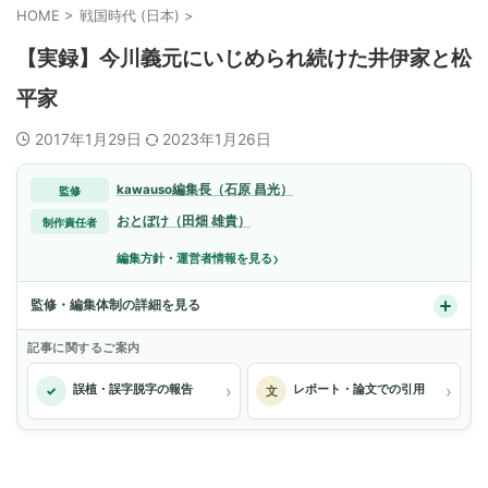
HOME
>
戦国時代 (日本)
>
【実録】今川義元にいじめられ続けた井伊家と松
平家
2017年1月29日
2023年1月26日
kawauso編集長（石原 昌光）
監修
おとぼけ（田畑 雄貴）
制作責任者
›
編集方針・運営者情報を見る
監修・編集体制の詳細を見る
記事に関するご案内
›
›
誤植・誤字脱字の報告
レポート・論文での引用
✓
文