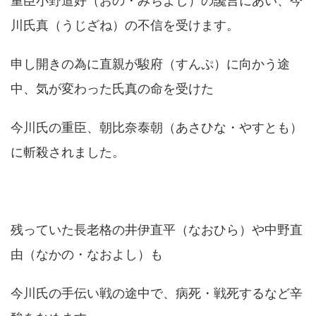
重臣小野道好（おの・みちよし）の讒言にあい、今
川氏真（うじざね）の不信を受けます。
申し開きの為に直親が駿府（すんぷ）に向かう途
中、気が変わった氏真の命を受けた
今川氏の重臣、朝比奈泰朝（あさひな・やすとも）
に斬殺されました。
残っていた長老格の井伊直平（なおひら）や中野直
由（なかの・なおよし）も
今川氏の手伝い戦の途中で、病死・戦死するなど辛