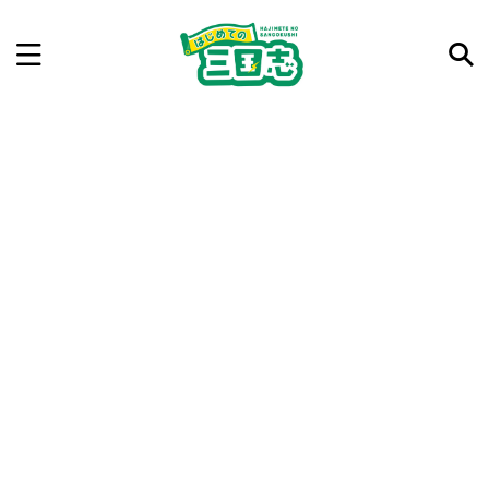
記事を検索
気になった三国志の合戦や人物、時代などを入力して
ね。中の人が24時間手動で検索結果を提示するよ（嘘
です）
例：曹操 赤壁の戦い