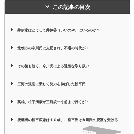
この記事の目次
井伊家はどうして井伊谷（いいのや）にいるのか？
北朝方の今川氏に支配され、不遇の時代が・・
その後も続く、今川氏による過酷な取り扱い
三河の混乱に乗じて勢力を伸ばした松平氏
英雄、松平清康が三河統一寸前まで行くが・・
後継者の松平広忠は１０歳、、松平氏は今川氏の庇護を受ける