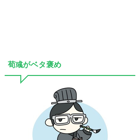
荀彧がベタ褒め