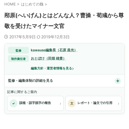
HOME
>
はじめての魏
>
邴原(へいげん)とはどんな人？曹操・荀彧から尊
敬を受けたマイナー文官
2017年5月9日
2019年12月3日
kawauso編集長（石原 昌光）
監修
おとぼけ（田畑 雄貴）
制作責任者
›
編集方針・運営者情報を見る
監修・編集体制の詳細を見る
記事に関するご案内
›
›
誤植・誤字脱字の報告
レポート・論文での引用
✓
文