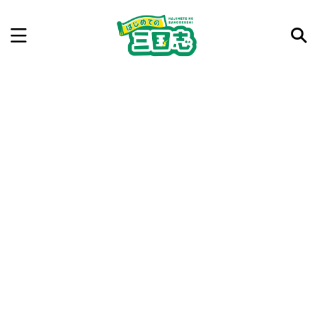
記事を検索
気になった三国志の合戦や人物、時代などを入力して
ね。中の人が24時間手動で検索結果を提示するよ（嘘
です）
例：曹操 赤壁の戦い