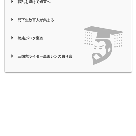
戦乱を避けて遼東へ
門下生数百人が集まる
荀彧がベタ褒め
三国志ライター黒田レンの独り言