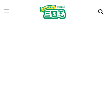
記事を検索
気になった三国志の合戦や人物、時代などを入力して
ね。中の人が24時間手動で検索結果を提示するよ（嘘
です）
例：曹操 赤壁の戦い