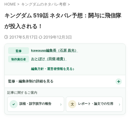
HOME
>
キングダムのネタバレ考察
>
キングダム 519話 ネタバレ予想：閼与に飛信隊
が投入される！
2017年5月17日
2019年12月3日
kawauso編集長（石原 昌光）
監修
おとぼけ（田畑 雄貴）
制作責任者
›
編集方針・運営者情報を見る
監修・編集体制の詳細を見る
記事に関するご案内
›
›
誤植・誤字脱字の報告
レポート・論文での引用
✓
文