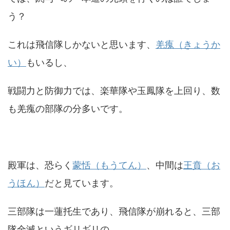
う？
これは飛信隊しかないと思います、
羌瘣（きょうか
い）
もいるし、
戦闘力と防御力では、楽華隊や玉鳳隊を上回り、数
も羌瘣の部隊の分多いです。
殿軍は、恐らく
蒙恬（もうてん）
、中間は
王賁（お
うほん）
だと見ています。
三部隊は一蓮托生であり、飛信隊が崩れると、三部
隊全滅というギリギリの