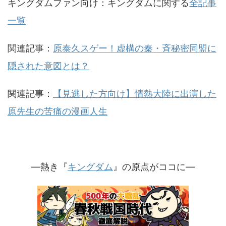
キングダムファン向け：キングダムに関する
全記事
一覧
関連記事：
原泰久スゲー！虚構の秦・斉秘密同盟に
隠された意図とは？
関連記事：
【見逃した方向け】情熱大陸に出演した
原先生の苦痛の漫画人生
—熱き『
キングダム
』の原点がココに—