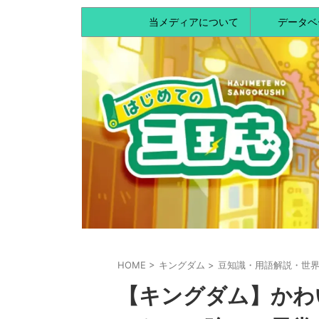
当メディアについて
データベ
HOME
>
キングダム
>
豆知識・用語解説・世
【キングダム】かわ