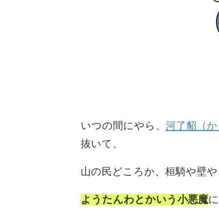
いつの間にやら、
河了貂（か
抜いて、
山の民どころか、桓騎や壁や
ようたんわとかいう小悪魔
に