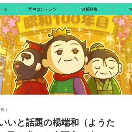
ース
音声コンテンツ
連載特集
Y
界観
>
いいと話題の楊端和（ようた