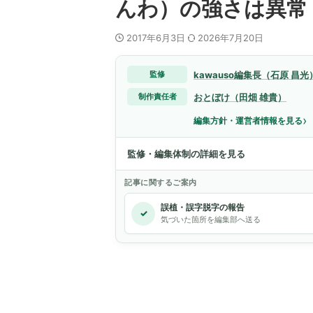
んわ）の強さは異常
2017年6月3日
2026年7月20日
kawauso編集長（石原 昌光
監修
おとぼけ（田畑 雄貴）
制作責任者
›
編集方針・運営者情報を見る
監修・編集体制の詳細を見る
記事に関するご案内
誤植・誤字脱字の報告
✓
気づいた箇所を編集部へ送る