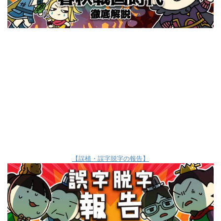
【誤植・誤字脱字の報告】