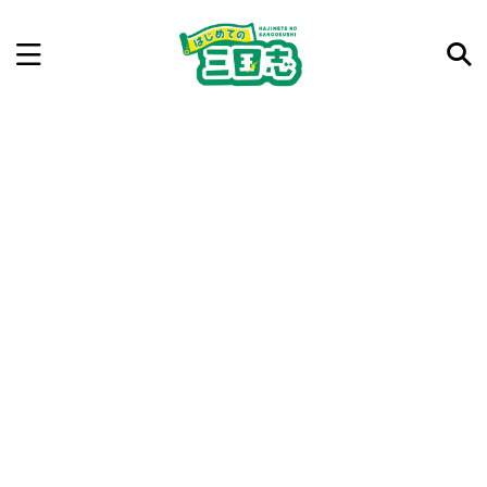
記事を検索
気になった三国志の合戦や人物、時代などを入力して
ね。中の人が24時間手動で検索結果を提示するよ（嘘
です）
例：曹操 赤壁の戦い