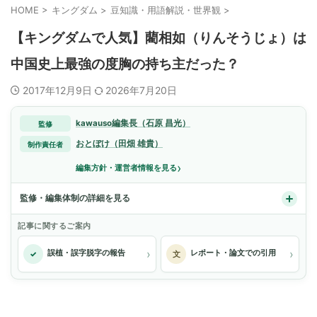
HOME
>
キングダム
>
豆知識・用語解説・世界観
>
【キングダムで人気】藺相如（りんそうじょ）は
中国史上最強の度胸の持ち主だった？
2017年12月9日
2026年7月20日
kawauso編集長（石原 昌光）
監修
おとぼけ（田畑 雄貴）
制作責任者
›
編集方針・運営者情報を見る
監修・編集体制の詳細を見る
記事に関するご案内
›
›
誤植・誤字脱字の報告
レポート・論文での引用
✓
文