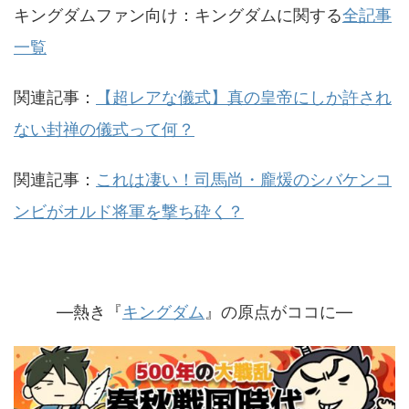
キングダムファン向け：キングダムに関する
全記事
一覧
関連記事：
【超レアな儀式】真の皇帝にしか許され
ない封禅の儀式って何？
関連記事：
これは凄い！司馬尚・龐煖のシバケンコ
ンビがオルド将軍を撃ち砕く？
—熱き『
キングダム
』の原点がココに—