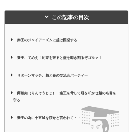
この記事の目次
秦王のジャイアニズムに趙は困惑する
秦王、てめえ！約束を破ると壁を叩き割るぞゴルァ！
リターンマッチ、趙と秦の交流会パーティー
藺相如（りんそうじょ） 秦王を脅して瓶を叩かせ趙の名誉を
守る
秦王の為に十五城を渡せと言われて・・