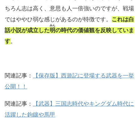
ちろん志は高く、意思も人一倍強いのですが、戦場
ではややひ弱な感じがあるのが特徴です。
これは白
みん
話小説が成立した
明
の時代の価値観を反映していま
す
。
関連記事：
【保存版】西遊記に登場する武器を一挙
公開！！
関連記事：
【武器】三国志時代やキングダム時代に
活躍した鉤鑲や馬甲