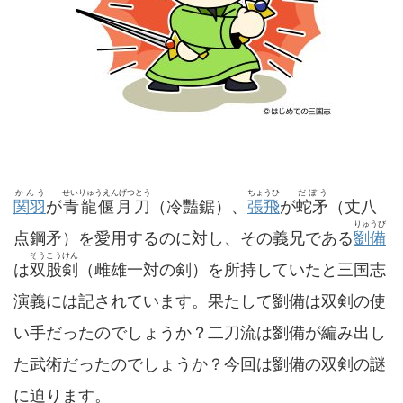
かんう
せいりゅうえんげつとう
ちょうひ
だぼう
関羽
が
青龍偃月刀
（冷豔鋸）、
張飛
が
蛇矛
（丈八
りゅうび
点鋼矛）を愛用するのに対し、その義兄である
劉備
そうこうけん
は
双股剣
（雌雄一対の剣）を所持していたと三国志
演義には記されています。果たして劉備は双剣の使
い手だったのでしょうか？二刀流は劉備が編み出し
た武術だったのでしょうか？今回は劉備の双剣の謎
に迫ります。