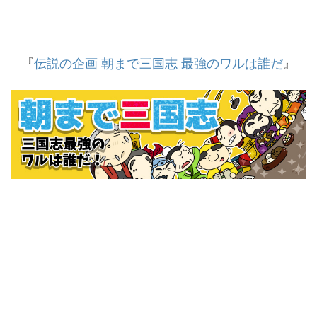
『
伝説の企画 朝まで三国志 最強のワルは誰だ
』