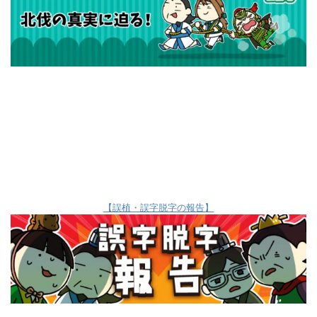
【誤植・誤字脱字の報告】