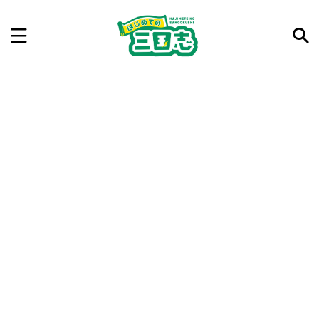
記事を検索
気になった三国志の合戦や人物、時代などを入力して
ね。中の人が24時間手動で検索結果を提示するよ（嘘
です）
例：曹操 赤壁の戦い