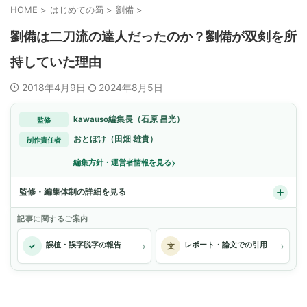
HOME
>
はじめての蜀
>
劉備
>
劉備は二刀流の達人だったのか？劉備が双剣を所
持していた理由
2018年4月9日
2024年8月5日
kawauso編集長（石原 昌光）
監修
おとぼけ（田畑 雄貴）
制作責任者
›
編集方針・運営者情報を見る
監修・編集体制の詳細を見る
記事に関するご案内
›
›
誤植・誤字脱字の報告
レポート・論文での引用
✓
文