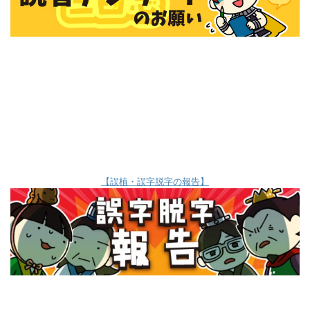
【誤植・誤字脱字の報告】