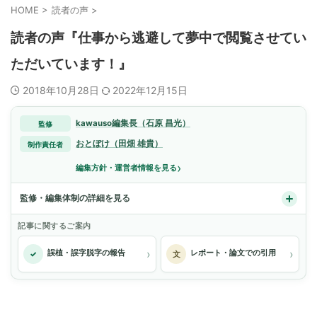
HOME
>
読者の声
>
読者の声『仕事から逃避して夢中で閲覧させてい
ただいています！』
2018年10月28日
2022年12月15日
kawauso編集長（石原 昌光）
監修
おとぼけ（田畑 雄貴）
制作責任者
›
編集方針・運営者情報を見る
監修・編集体制の詳細を見る
記事に関するご案内
›
›
誤植・誤字脱字の報告
レポート・論文での引用
✓
文