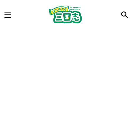
記事を検索
気になった三国志の合戦や人物、時代などを入力して
ね。中の人が24時間手動で検索結果を提示するよ（嘘
です）
例：曹操 赤壁の戦い