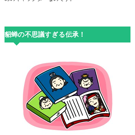
貂蝉の不思議すぎる伝承！