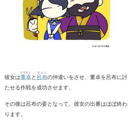
とうたく
りょふ
彼女は
董卓
と
呂布
の仲違いをさせ、董卓を呂布に討
たせる作戦を成功させます。
その後は呂布の妾となって、彼女の出番はほぼ終わ
ります。