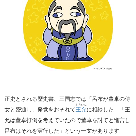
正史とされる歴史書、三国志では「呂布が董卓の侍
おういん
女と密通し、発覚をおそれて
王允
に相談した」「王
允は董卓打倒を考えていたので董卓を討てと進言し
呂布はそれを実行した」という一文があります。