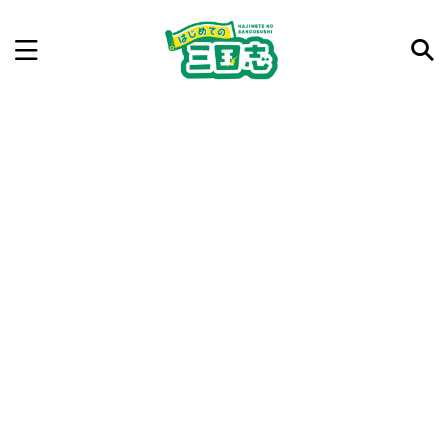
記事を検索
気になった三国志の合戦や人物、時代などを入力して
ね。中の人が24時間手動で検索結果を提示するよ（嘘
です）
例：曹操 赤壁の戦い