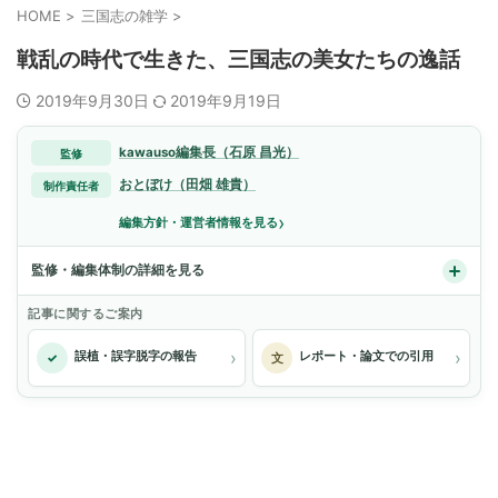
HOME
>
三国志の雑学
>
戦乱の時代で生きた、三国志の美女たちの逸話
2019年9月30日
2019年9月19日
kawauso編集長（石原 昌光）
監修
おとぼけ（田畑 雄貴）
制作責任者
›
編集方針・運営者情報を見る
監修・編集体制の詳細を見る
記事に関するご案内
›
›
誤植・誤字脱字の報告
レポート・論文での引用
✓
文