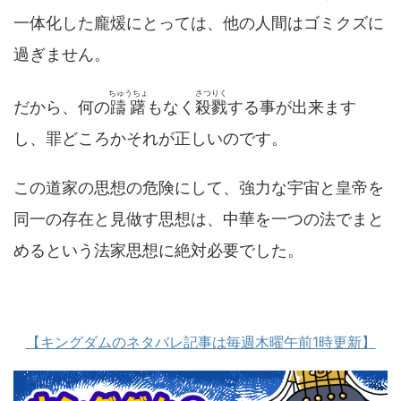
一体化した龐煖にとっては、他の人間はゴミクズに
過ぎません。
ちゅうちょ
さつりく
だから、何の
躊躇
もなく
殺戮
する事が出来ます
し、罪どころかそれが正しいのです。
この道家の思想の危険にして、強力な宇宙と皇帝を
同一の存在と見做す思想は、中華を一つの法でまと
めるという法家思想に絶対必要でした。
【キングダムのネタバレ記事は毎週木曜午前1時更新】