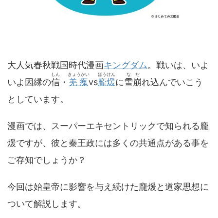
大人気春秋戦国時代漫画
キングダム
。戦いは、いよ
しん
きょうかい
ほうけん
なだ
いよ因縁の
信
・
羌瘣
vs
龐煖
に
雪崩
れ込んでいこう
としています。
漫画では、スーパーエキセントリックで知られる龐
煖ですが、彼と秦王政には多くの共通点がある事を
ご存知でしょうか？
今回は始皇帝に影響を与え続けた龐煖と道家思想に
ついて解説します。