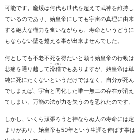
可能です。龐煖は何代も世代を超えて武神を維持し
ているのであり、始皇帝にしても宇宙の真理に由来
する絶大な権力を奮いながらも、寿命というどうに
もならない壁を越える事が出来ませんでした。
何としても不老不死を得たいと願う始皇帝の行動は
こっけい
悲痛を通り越して
滑稽
でもありますが、始皇帝は単
純に死にたくないというだけではなく、自分が死ん
でしまえば、宇宙と同化した唯一無二の存在が消え
てしまい、万能の法が力を失うのを恐れたのです。
しかし、いくら頑張ろうと神ならぬ人の寿命には定
まりがあり、始皇帝も50年という生涯を伸ばす事は