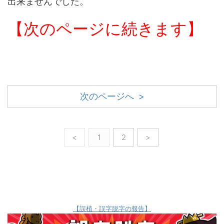
出来ませんでした。
【次のページに続きます】
次のページへ >
<
1
2
>
【誤植・誤字脱字の報告】