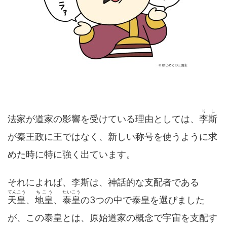
りし
法家が道家の影響を受けている理由としては、
李斯
が秦王政に王ではなく、新しい称号を使うように求
めた時に特に強く出ています。
それによれば、李斯は、神話的な支配者である
てんこう
ちこう
たいこう
天皇
、
地皇
、
泰皇
の3つの中で泰皇を選びました
が、この泰皇とは、原始道家の概念で宇宙を支配す