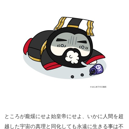
ところが龐煖にせよ始皇帝にせよ、いかに人間を超
越した宇宙の真理と同化しても永遠に生きる事は不