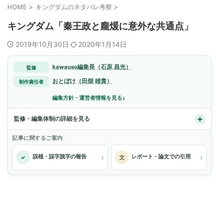
HOME
>
キングダムのネタバレ考察
>
キングダム「秦王政と龐煖に意外な共通点」
2019年10月30日
2020年1月14日
kawauso編集長（石原 昌光）
監修
おとぼけ（田畑 雄貴）
制作責任者
›
編集方針・運営者情報を見る
監修・編集体制の詳細を見る
記事に関するご案内
›
›
誤植・誤字脱字の報告
レポート・論文での引用
✓
文