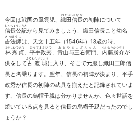
おだのぶなが
今回は戦国の風雲児、
織田信長
の初陣について
しんちょうこうき
信長公記
から見てみましょう。織田信長こと幼名
きっぽうし
吉法師
は、天文十五年（1546年）13歳の時、
はやしひでさだ
ひらてまさひで
あおやまよざえもん
ないとうかつすけ
林秀貞
、
平手政秀
、
青山与三右衛門
、
内藤勝介
が
ふるわたりじょう
供をして
古渡城
に入り、そこで元服し織田三郎信
長と名乗ります。翌年、信長の初陣が決まり、平手
政秀が信長の初陣の武具を揃えたと記録されていま
す。信長の烏帽子親は分かりませんが、色々世話を
焼いている点を見ると信長の烏帽子親だったのでし
ょうか？