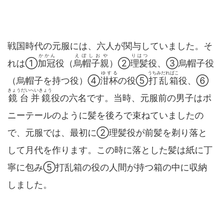
戦国時代の元服には、六人が関与していました。そ
かかん
えぼしおや
りはつ
れは①
加冠
役（
烏帽子親
）②
理髪
役、③烏帽子役
ゆする
うちみだればこ
（烏帽子を持つ役）④
泔杯
の役⑤
打乱箱
役、⑥
きょうだいへいきょう
鏡台并鏡
役の六名です。当時、元服前の男子はポ
ニーテールのように髪を後ろで束ねていましたの
で、元服では、最初に②理髪役が前髪を剃り落と
して月代を作ります。この時に落とした髪は紙に丁
寧に包み⑤打乱箱の役の人間が持つ箱の中に収納
しました。