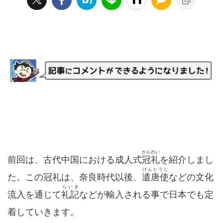
かんれい
前回は、古代中国における成人式
冠礼
を紹介しまし
けんとうし
た。この冠礼は、奈良時代以後、
遣唐使
などの文化
らいき
流入を通じて
礼記
などが輸入される事で日本でも定
着していきます。