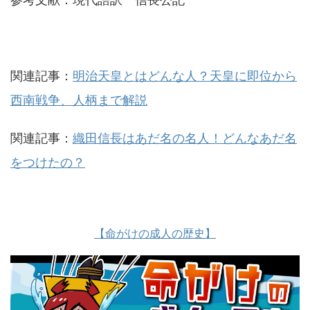
関連記事：
明治天皇とはどんな人？天皇に即位から
西南戦争、人柄まで解説
関連記事：
織田信長はあだ名の名人！どんなあだ名
をつけたの？
【命がけの成人の歴史】