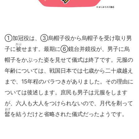
①加冠役は、③烏帽子役から烏帽子を受け取り男
かぶ
子に
被
せます。最期に⑥鏡台并鏡役が、男子に烏
帽子をかぶった姿を見せて儀式は終了です。元服の
年齢については、戦国日本では七歳から二十歳越え
まで、15年程のバラつきがありました。その理由に
ついては後述します。庶民も男子は元服をします
が、六人も大人をつけられないので、月代を剃って
まげ
髷
を結うだけと省略された儀式だったようです。