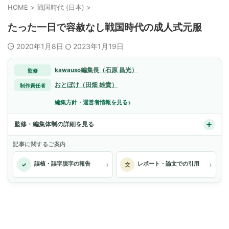
HOME
>
戦国時代 (日本)
>
たった一日で容赦なし戦国時代の成人式元服
2020年1月8日
2023年1月19日
kawauso編集長（石原 昌光）
監修
おとぼけ（田畑 雄貴）
制作責任者
›
編集方針・運営者情報を見る
監修・編集体制の詳細を見る
記事に関するご案内
›
›
誤植・誤字脱字の報告
レポート・論文での引用
✓
文