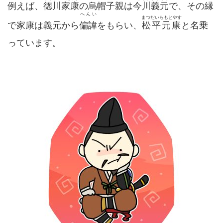
例えば、
徳川家康
の烏帽子親は
今川義元
で、その縁
へんい
まつだいらもとやす
で家康は義元から
偏
諱
をもらい、
松平元康
と名乗
っています。