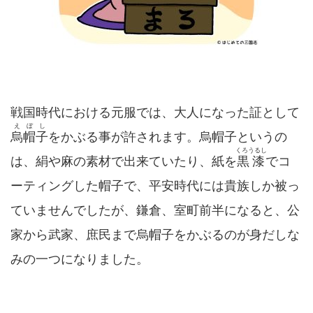
戦国時代における元服では、大人になった証として
えぼし
烏帽子
をかぶる事が許されます。烏帽子というの
くろうるし
は、絹や麻の素材で出来ていたり、紙を
黒漆
でコ
ーティングした帽子で、平安時代には貴族しか被っ
ていませんでしたが、鎌倉、室町前半になると、公
家から武家、庶民まで烏帽子をかぶるのが身だしな
みの一つになりました。