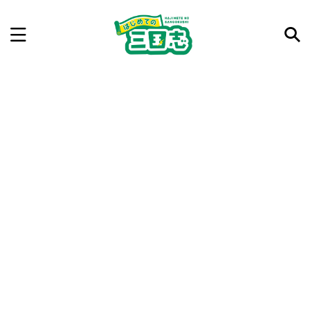
記事を検索
気になった三国志の合戦や人物、時代などを入力して
ね。中の人が24時間手動で検索結果を提示するよ（嘘
です）
例：曹操 赤壁の戦い