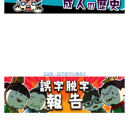
【誤植・誤字脱字の報告】