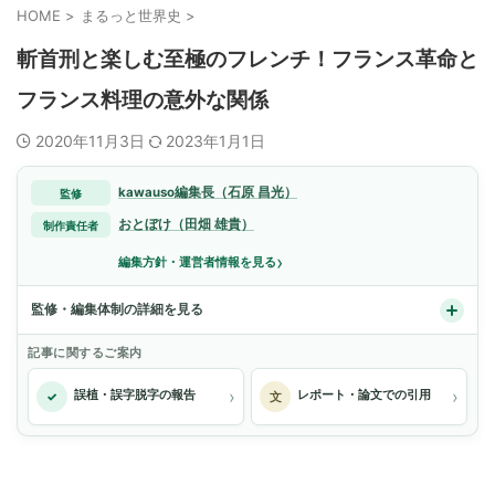
HOME
>
まるっと世界史
>
斬首刑と楽しむ至極のフレンチ！フランス革命と
フランス料理の意外な関係
2020年11月3日
2023年1月1日
kawauso編集長（石原 昌光）
監修
おとぼけ（田畑 雄貴）
制作責任者
›
編集方針・運営者情報を見る
監修・編集体制の詳細を見る
記事に関するご案内
›
›
誤植・誤字脱字の報告
レポート・論文での引用
✓
文