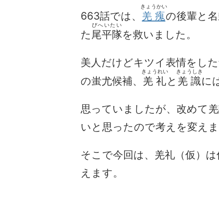
きょうかい
663話では、
羌瘣
の後輩と名
びへいたい
た
尾平隊
を救いました。
美人だけどキツイ表情をした蚩
きょうれい
きょうしき
の蚩尤候補、
羌礼
と
羌識
に
思っていましたが、改めて羌
いと思ったので考えを変えま
そこで今回は、羌礼（仮）は
えます。