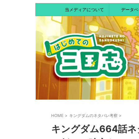
当メディアについて
データベ
HOME
>
キングダムのネタバレ考察
>
キングダム664話