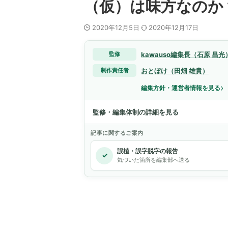
（仮）は味方なのか
2020年12月5日
2020年12月17日
kawauso編集長（石原 昌光
監修
おとぼけ（田畑 雄貴）
制作責任者
›
編集方針・運営者情報を見る
監修・編集体制の詳細を見る
記事に関するご案内
誤植・誤字脱字の報告
✓
気づいた箇所を編集部へ送る