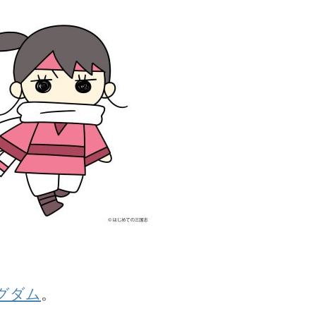
グダム
。