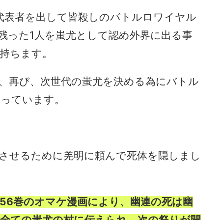
代表者を出して皆殺しのバトルロワイヤル
残った1人を蚩尤として認め外界に出る事
持ちます。
、再び、次世代の蚩尤を決める為にバトル
なっています。
させるために羌明に頼んで死体を隠しまし
56巻のオマケ漫画により、幽連の死は幽
全ての蚩尤の村に伝えられ、次の祭りが開