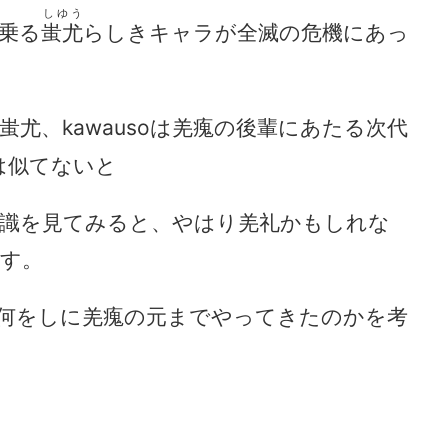
しゆう
乗る
蚩尤
らしきキャラが全滅の危機にあっ
尤、kawausoは羌瘣の後輩にあたる次代
は似てないと
識を見てみると、やはり羌礼かもしれな
す。
何をしに羌瘣の元までやってきたのかを考