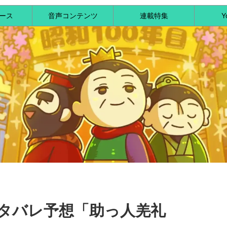
ース
音声コンテンツ
連載特集
Y
ネタバレ予想「助っ人羌礼