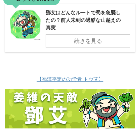
鄧艾はどんなルートで蜀を急襲し
たの？前人未到の過酷な山越えの
真実
続きを見る
【蜀漢平定の功労者 トウ艾】