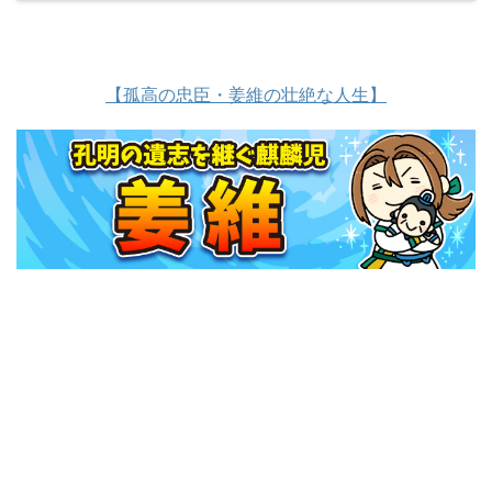
【孤高の忠臣・姜維の壮絶な人生】