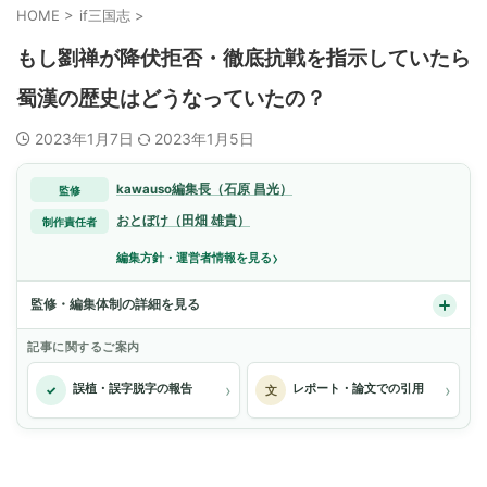
HOME
>
if三国志
>
もし劉禅が降伏拒否・徹底抗戦を指示していたら
蜀漢の歴史はどうなっていたの？
2023年1月7日
2023年1月5日
kawauso編集長（石原 昌光）
監修
おとぼけ（田畑 雄貴）
制作責任者
›
編集方針・運営者情報を見る
監修・編集体制の詳細を見る
記事に関するご案内
›
›
誤植・誤字脱字の報告
レポート・論文での引用
✓
文