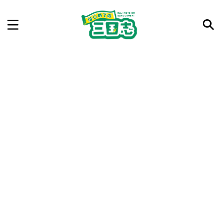
記事を検索
気になった三国志の合戦や人物、時代などを入力して
ね。中の人が24時間手動で検索結果を提示するよ（嘘
です）
例：曹操 赤壁の戦い