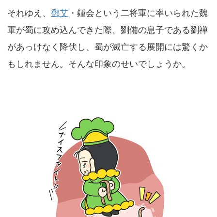
それゆえ、
鄧艾
・鍾会という二将軍に率いられた魏
軍が蜀に攻め込んできた際、劉備の息子である劉禅
があっけなく降伏し、蜀が滅亡する展開には驚くか
もしれません。そんな印象のせいでしょうか。