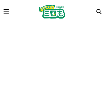
記事を検索
気になった三国志の合戦や人物、時代などを入力して
ね。中の人が24時間手動で検索結果を提示するよ（嘘
です）
例：曹操 赤壁の戦い