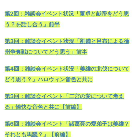
第2回：雑談会イベント状況「董卓と献帝をどう思
う？を話し合う」前半
第3回：雑談会イベント状況「劉備と呂布による徐
州争奪戦についてどう思う」前半
第4回：雑談会イベント状況「姜維の北伐について
どう思う？」ハロウィン音色と共に
第5回：雑談会イベント「二宮の変について考え
る」愉快な音色と共に【前編】
第6回：雑談会イベント「諸葛亮の愛弟子は姜維？
それとも馬謖？」【前編】