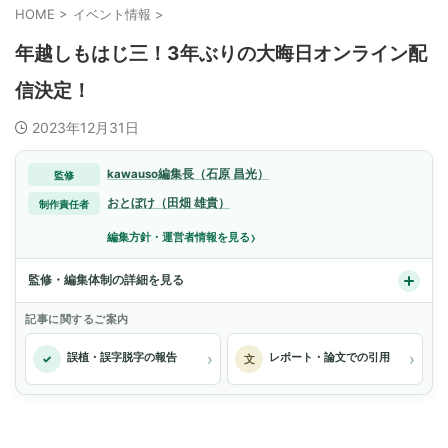
HOME
>
イベント情報
>
年越しもはじ三！3年ぶりの大晦日オンライン配
信決定！
2023年12月31日
kawauso編集長（石原 昌光）
監修
おとぼけ（田畑 雄貴）
制作責任者
›
編集方針・運営者情報を見る
監修・編集体制の詳細を見る
記事に関するご案内
›
›
誤植・誤字脱字の報告
レポート・論文での引用
✓
文