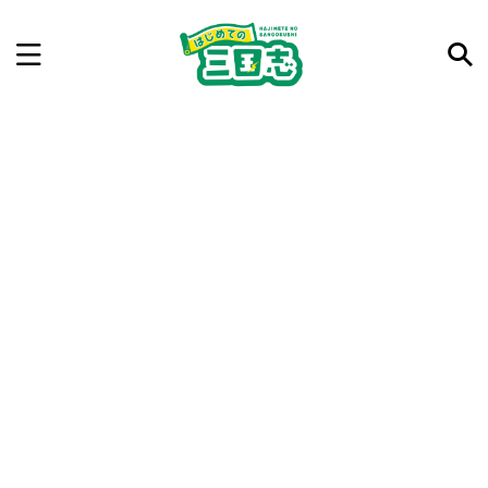
記事を検索
気になった三国志の合戦や人物、時代などを入力して
ね。中の人が24時間手動で検索結果を提示するよ（嘘
です）
例：曹操 赤壁の戦い