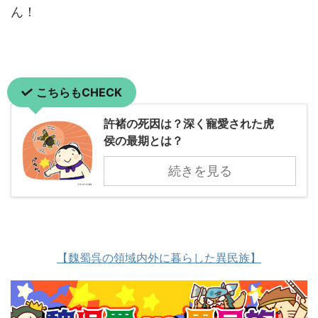
ん！
こちらもCHECK
許褚の死因は？深く寵愛された虎
侯の最期とは？
続きを見る
【魏蜀呉の領域内外に暮らした異民族】