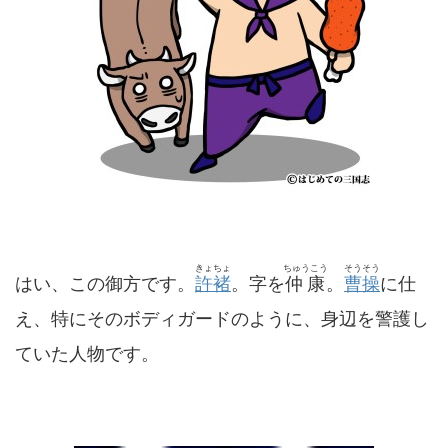
きょちょ
ちゅうこう
そうそう
はい、この御方です。
許褚
。字を
仲康
。
曹操
に仕
え、特にそのボディガードのように、身辺を警護し
ていた人物です。