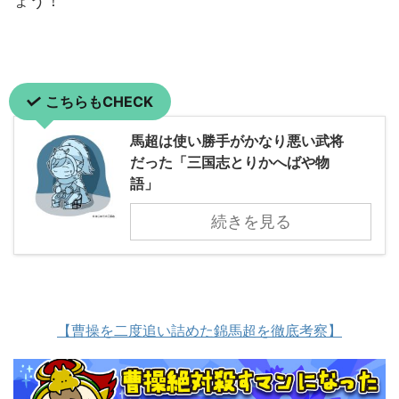
ょう！
こちらもCHECK
馬超は使い勝手がかなり悪い武将
だった「三国志とりかへばや物
語」
続きを見る
【曹操を二度追い詰めた錦馬超を徹底考察】