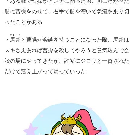
・ある戦で曹操がピンチに陥った際、川に浮かべた
船に曹操をのせて、右手で船を漕いで急流を乗り切
ったことがある
ばちょう
・
馬超
と曹操が会談を持つことになった際、馬超は
スキさえあれば曹操を殺してやろうと意気込んで会
談の場にやってきたが、許褚にジロリと一瞥された
だけで震え上がって帰っていった