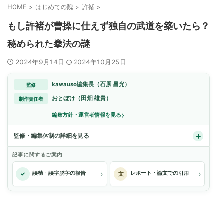
HOME
>
はじめての魏
>
許褚
>
もし許褚が曹操に仕えず独自の武道を築いたら？
秘められた拳法の謎
2024年9月14日
2024年10月25日
kawauso編集長（石原 昌光）
監修
おとぼけ（田畑 雄貴）
制作責任者
›
編集方針・運営者情報を見る
監修・編集体制の詳細を見る
記事に関するご案内
›
›
誤植・誤字脱字の報告
レポート・論文での引用
✓
文