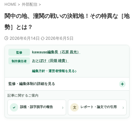
HOME
>
外部配信
>
関中の地、潼関の戦いの決戦地！その特異な［地
勢］とは？
2026年6月14日
2026年6月5日
kawauso編集長（石原 昌光）
監修
おとぼけ（田畑 雄貴）
制作責任者
›
編集方針・運営者情報を見る
監修・編集体制の詳細を見る
記事に関するご案内
›
›
誤植・誤字脱字の報告
レポート・論文での引用
✓
文