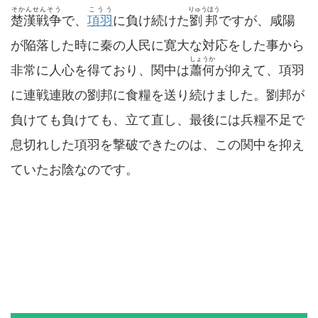
そかんせんそう
こうう
りゅうほう
楚漢戦争
で、
項羽
に負け続けた
劉邦
ですが、咸陽
が陥落した時に秦の人民に寛大な対応をした事から
しょうか
非常に人心を得ており、関中は
蕭何
が抑えて、項羽
に連戦連敗の劉邦に食糧を送り続けました。劉邦が
負けても負けても、立て直し、最後には兵糧不足で
息切れした項羽を撃破できたのは、この関中を抑え
ていたお陰なのです。