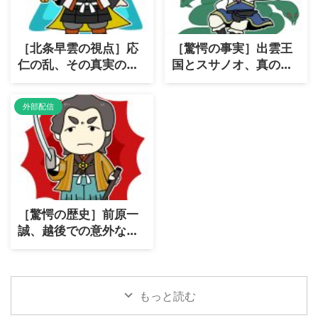
［北条早雲の視点］応
［驚愕の事実］出雲王
仁の乱、その真実の背
国とスサノオ、真の
景とは？
「国盗り物語」！
外部配信
［驚愕の歴史］前原一
誠、越後での意外な善
政とは？
もっと読む