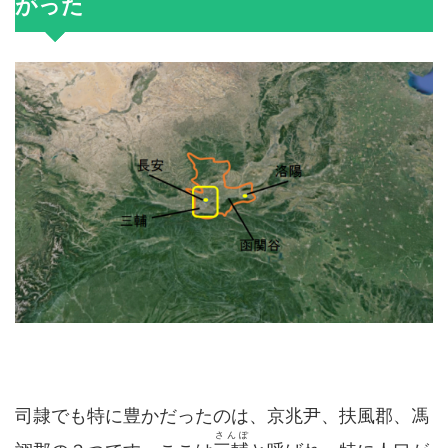
がった
司隷でも特に豊かだったのは、京兆尹、扶風郡、馮
さんぽ