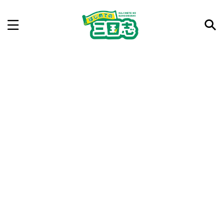
記事を検索
気になった三国志の合戦や人物、時代などを入力して
ね。中の人が24時間手動で検索結果を提示するよ（嘘
です）
例：曹操 赤壁の戦い