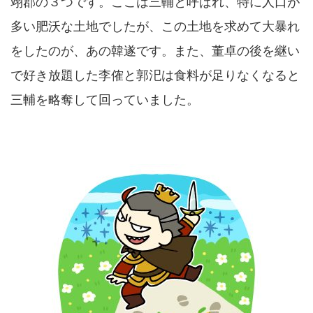
翊郡の３つです。ここは
三輔
と呼ばれ、特に人口が
多い肥沃な土地でしたが、この土地を求めて大暴れ
をしたのが、あの韓遂です。また、董卓の後を継い
で好き放題した李傕と郭汜は食料が足りなくなると
三輔を略奪して回っていました。