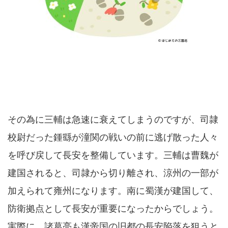
その為に三輔は急速に衰えてしまうのですが、司隷
校尉だった鍾繇が潼関の戦いの前に逃げ散った人々
を呼び戻して長安を整備しています。三輔は曹魏が
建国されると、司隷から切り離され、涼州の一部が
加えられて雍州になります。南に蜀漢が建国して、
防衛拠点として長安が重要になったからでしょう。
実際に、諸葛亮も漢帝国の旧都の長安陥落を狙うと