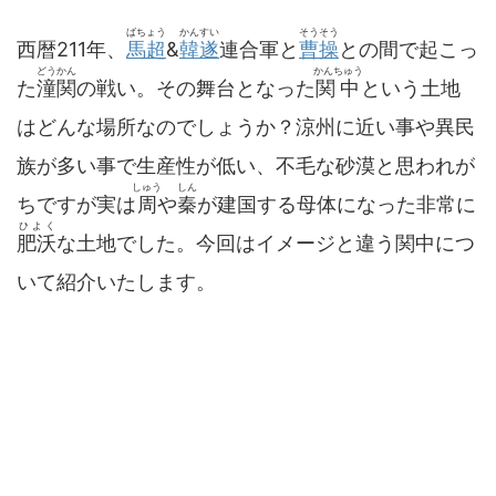
ばちょう
かんすい
そうそう
西暦211年、
馬超
&
韓遂
連合軍と
曹操
との間で起こっ
どうかん
かんちゅう
た
潼関
の戦い。その舞台となった
関中
という土地
はどんな場所なのでしょうか？涼州に近い事や異民
族が多い事で生産性が低い、不毛な砂漠と思われが
しゅう
しん
ちですが実は
周
や
秦
が建国する母体になった非常に
ひよく
肥沃
な土地でした。今回はイメージと違う関中につ
いて紹介いたします。