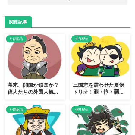
関連記事
外部配信
外部配信
幕末、開国か鎖国か？
三国志を震わせた夏侯
偉人たちの外国人観を
トリオ！淵・惇・覇、
［大解剖］
彼らの［真実に迫る］
外部配信
外部配信