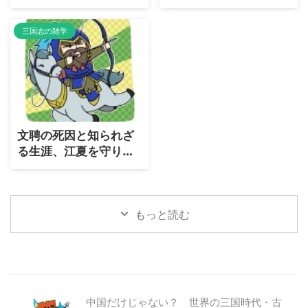
宿命だったのか？
支えた忠臣の真実
三国志の雑学
文聘の死因と知られざ
る生涯、江夏を守り抜
いた忠義の守護神はな
ぜ三国志演義では低評
価？
もっと読む
中国だけじゃない？ 世界の三国時代・古