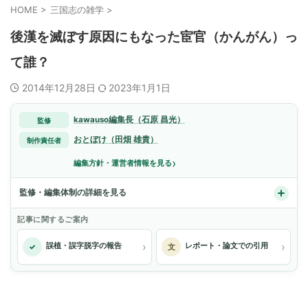
HOME
>
三国志の雑学
>
後漢を滅ぼす原因にもなった宦官（かんがん）っ
て誰？
2014年12月28日
2023年1月1日
kawauso編集長（石原 昌光）
監修
おとぼけ（田畑 雄貴）
制作責任者
›
編集方針・運営者情報を見る
監修・編集体制の詳細を見る
記事に関するご案内
›
›
誤植・誤字脱字の報告
レポート・論文での引用
✓
文