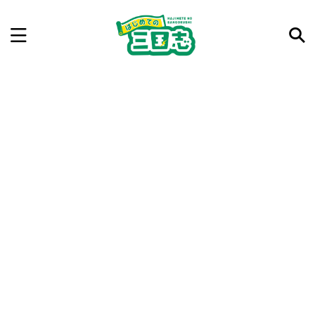
記事を検索
気になった三国志の合戦や人物、時代などを入力して
ね。中の人が24時間手動で検索結果を提示するよ（嘘
です）
例：曹操 赤壁の戦い