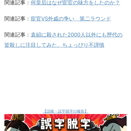
関連記事：
何皇后はなぜ宦官の味方をしたのか？
関連記事：
宦官VS外戚の争い 第二ラウンド
関連記事：
袁紹に殺された2000人以外にも歴代の
皆殺しに注目してみた。ちょっぴり不謹慎
【誤植・誤字脱字の報告】