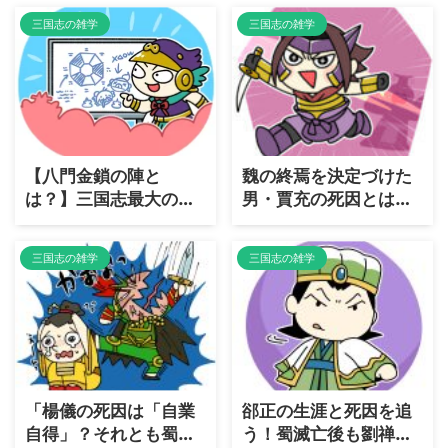
三国志の雑学
三国志の雑学
【八門金鎖の陣と
魏の終焉を決定づけた
は？】三国志最大の
男・賈充の死因とは？
罠・八門金鎖の陣の恐
歴史に残る「皇帝弑
怖と攻略方法を徹底解
逆」の代償
三国志の雑学
三国志の雑学
説
「楊儀の死因は「自業
郤正の生涯と死因を追
自得」？それとも蜀の
う！蜀滅亡後も劉禅を