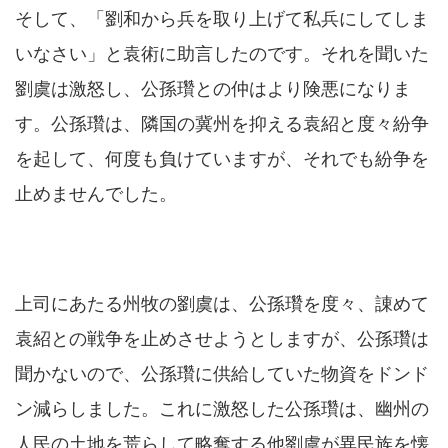
そして、「劉和から兵を取り上げて私兵にしてしま
いなさい」と袁術に助言したのです。それを聞いた
劉虞は激怒し、公孫瓚との仲はより険悪になりま
す。公孫瓚は、隣国の冀州を抑える袁紹と度々紛争
を起して、何度も負けていますが、それでも紛争を
止めませんでした。
上司にあたる州牧の劉虞は、公孫瓚を度々、諌めて
袁紹との戦争を止めさせようとしますが、公孫瓚は
聞かないので、公孫瓚に供給していた物資をドンド
ン減らしました。これに激怒した公孫瓚は、幽州の
人民の土地を荒らして略奪する他劉虞が異民族を懐