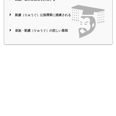
劉虞（りゅうぐ）公孫瓚軍に捕虜される
皇族・劉虞（りゅうぐ）の悲しい最期