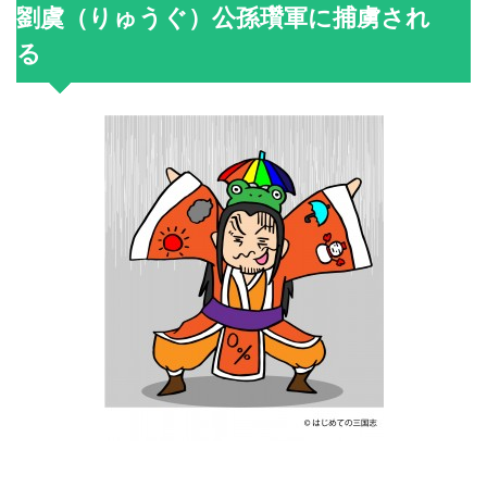
劉虞（りゅうぐ）公孫瓚軍に捕虜され
る