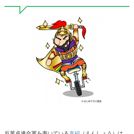
反菫卓連合軍を率いている
袁紹
（えんしょう）は、