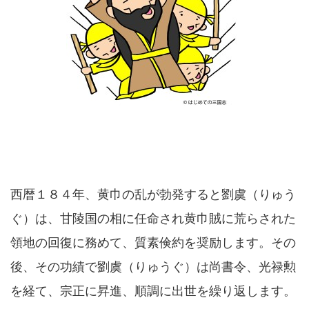
西暦１８４年、黄巾の乱が勃発すると劉虞（りゅう
ぐ）は、甘陵国の相に任命され黄巾賊に荒らされた
領地の回復に務めて、質素倹約を奨励します。その
後、その功績で劉虞（りゅうぐ）は尚書令、光禄勲
を経て、宗正に昇進、順調に出世を繰り返します。