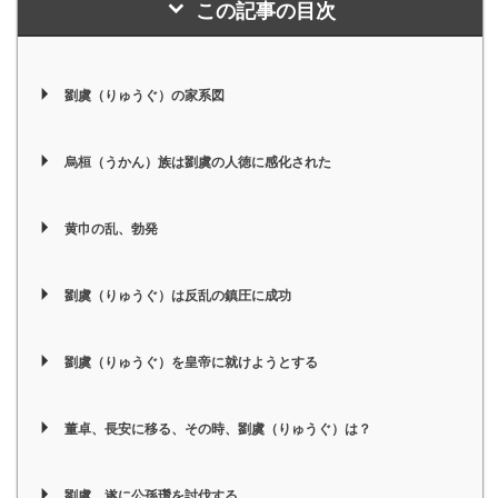
この記事の目次
劉虞（りゅうぐ）の家系図
烏桓（うかん）族は劉虞の人徳に感化された
黄巾の乱、勃発
劉虞（りゅうぐ）は反乱の鎮圧に成功
劉虞（りゅうぐ）を皇帝に就けようとする
董卓、長安に移る、その時、劉虞（りゅうぐ）は？
劉虞、遂に公孫瓚を討伐する