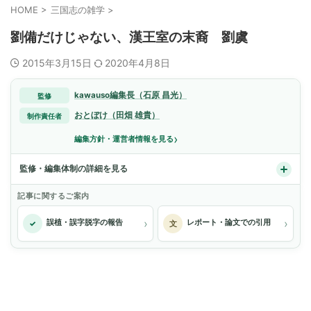
HOME
>
三国志の雑学
>
劉備だけじゃない、漢王室の末裔 劉虞
2015年3月15日
2020年4月8日
kawauso編集長（石原 昌光）
監修
おとぼけ（田畑 雄貴）
制作責任者
›
編集方針・運営者情報を見る
監修・編集体制の詳細を見る
記事に関するご案内
›
›
誤植・誤字脱字の報告
レポート・論文での引用
✓
文