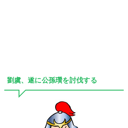
劉虞、遂に公孫瓚を討伐する