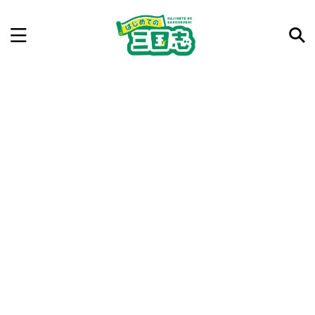
記事を検索
気になった三国志の合戦や人物、時代などを入力して
ね。中の人が24時間手動で検索結果を提示するよ（嘘
です）
例：曹操 赤壁の戦い