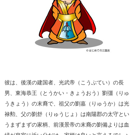
彼は、後漢の建国者、光武帝（こうぶてい）の長
男、東海恭王（とうかい・きょうおう）劉彊（りゅ
うきょう）の末裔で、祖父の劉嘉（りゅうか）は光
禄勲、父の劉舒（りゅうじょ）は南陽郡の太守とい
うまずまずの家柄、前漢景帝の末裔の劉備よりは血