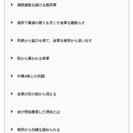
連戦連敗を続ける南宋軍
南宋で暴虐の限りを尽くす金軍を蹴散らす
民衆から協力を得て、金軍を南宋から追い出す
民から慕われる将軍
中興4将との共闘
金軍が目の前から消える
金が突如撤退した理由とは
南宋から功績を認められる