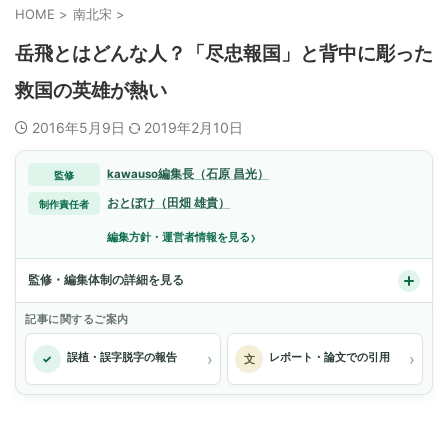
HOME
>
南北宋
>
岳飛とはどんな人？「尽忠報国」と背中に彫った
救国の英雄が熱い
2016年5月9日
2019年2月10日
kawauso編集長（石原 昌光）
監修
おとぼけ（田畑 雄貴）
制作責任者
›
編集方針・運営者情報を見る
監修・編集体制の詳細を見る
記事に関するご案内
›
›
誤植・誤字脱字の報告
レポート・論文での引用
✓
文