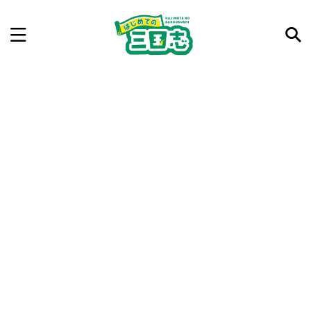
記事を検索
気になった三国志の合戦や人物、時代などを入力して
ね。中の人が24時間手動で検索結果を提示するよ（嘘
です）
例：曹操 赤壁の戦い