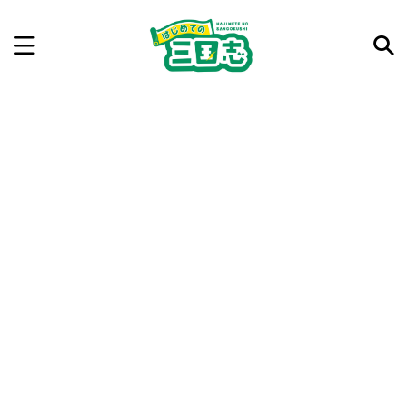
記事を検索
気になった三国志の合戦や人物、時代などを入力して
ね。中の人が24時間手動で検索結果を提示するよ（嘘
です）
例：曹操 赤壁の戦い