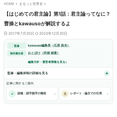
HOME
>
まるっと世界史
>
【はじめての君主論】第1話：君主論ってなに？
曹操とkawausoが解説するよ
2017年7月20日
2023年12月20日
kawauso編集長（石原 昌光）
監修
おとぼけ（田畑 雄貴）
制作責任者
›
編集方針・運営者情報を見る
監修・編集体制の詳細を見る
記事に関するご案内
›
›
誤植・誤字脱字の報告
レポート・論文での引用
✓
文