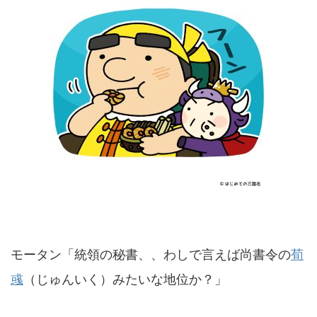
モータン「統領の秘書、、わしで言えば尚書令の
荀
彧
（じゅんいく）みたいな地位か？」