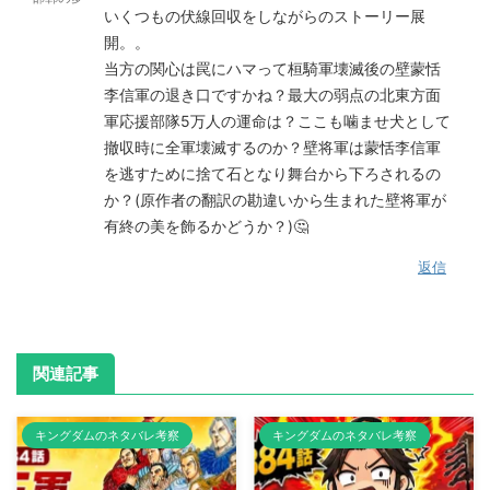
いくつもの伏線回収をしながらのストーリー展
開。。
当方の関心は罠にハマって桓騎軍壊滅後の壁蒙恬
李信軍の退き口ですかね？最大の弱点の北東方面
軍応援部隊5万人の運命は？ここも噛ませ犬として
撤収時に全軍壊滅するのか？壁将軍は蒙恬李信軍
を逃すために捨て石となり舞台から下ろされるの
か？(原作者の翻訳の勘違いから生まれた壁将軍が
有終の美を飾るかどうか？)🤔
返信
関連記事
キングダムのネタバレ考察
キングダムのネタバレ考察