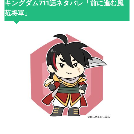
キングダム711話ネタバレ「前に進む風
范将軍」