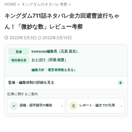
HOME
>
キングダムのネタバレ考察
>
キングダム711話ネタバレ全力回避曹波行ちゃ
ん！「微妙な数」レビュー考察
2022年3月3日
2022年3月10日
kawauso編集長（石原 昌光）
監修
おとぼけ（田畑 雄貴）
制作責任者
›
編集方針・運営者情報を見る
監修・編集体制の詳細を見る
記事に関するご案内
›
›
誤植・誤字脱字の報告
レポート・論文での引用
✓
文