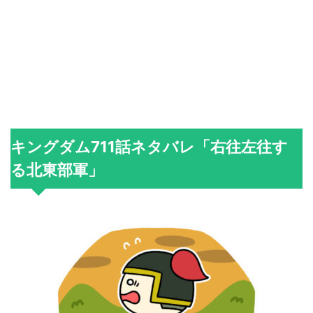
キングダム711話ネタバレ「右往左往す
る北東部軍」