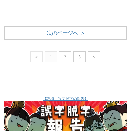
次のページへ >
<
1
2
3
>
【誤植・誤字脱字の報告】