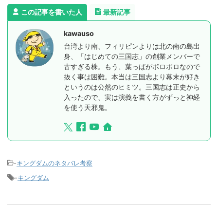
この記事を書いた人
最新記事
kawauso
台湾より南、フィリピンよりは北の南の島出
身、「はじめての三国志」の創業メンバーで
古すぎる株。もう、葉っぱがボロボロなので
抜く事は困難。本当は三国志より幕末が好き
というのは公然のヒミツ。三国志は正史から
入ったので、実は演義を書く方がずっと神経
を使う天邪鬼。
-
キングダムのネタバレ考察
-
キングダム