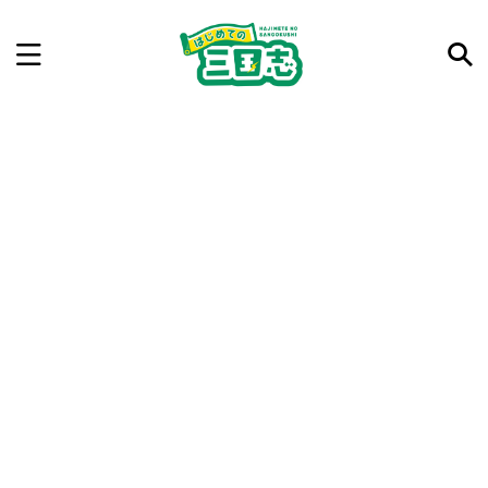
記事を検索
気になった三国志の合戦や人物、時代などを入力して
ね。中の人が24時間手動で検索結果を提示するよ（嘘
です）
例：曹操 赤壁の戦い