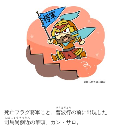
そうはぎょう
死亡フラグ将軍こと、
曹波行
の前に出現した
しばしょうそっきん
司馬尚側近
の筆頭、カン・サロ。