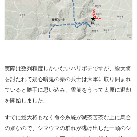
実際は数列程度しかいないハリボテですが、総大将
を討たれて疑心暗鬼の秦の兵士は大軍に取り囲まれ
ていると勝手に思い込み、雪崩をうって太原に退却
を開始しました。
すでに総大将もなく命令系統が滅茶苦茶な上に烏合
の衆なので、シマウマの群れが逃げ出した一頭のシ