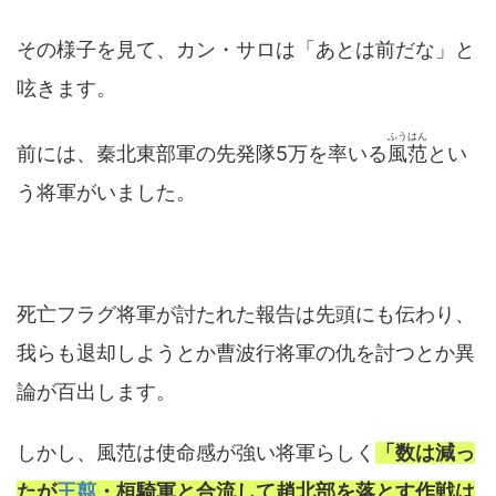
その様子を見て、カン・サロは「あとは前だな」と
呟きます。
ふうはん
前には、秦北東部軍の先発隊5万を率いる
風范
とい
う将軍がいました。
死亡フラグ将軍が討たれた報告は先頭にも伝わり、
我らも退却しようとか曹波行将軍の仇を討つとか異
論が百出します。
しかし、風范は使命感が強い将軍らしく
「数は減っ
たが
王翦
・桓騎軍と合流して趙北部を落とす作戦は