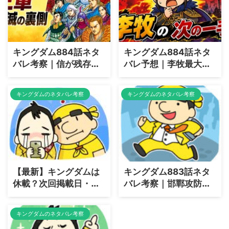
キングダム884話ネタ
キングダム884話ネタ
バレ考察｜信が残存戦
バレ予想｜李牧最大の
力の再結集を決断！河
勝利が破滅の始まり？
了貂が犠牲を示唆
キングダムのネタバレ考察
キングダムのネタバレ考察
【最新】キングダムは
キングダム883話ネタ
休載？次回掲載日・ヤ
バレ考察｜邯鄲攻防戦
ングジャンプ発売日は
決着！李牧最大の勝利
いつ
と幽穆王の狂気
キングダムのネタバレ考察