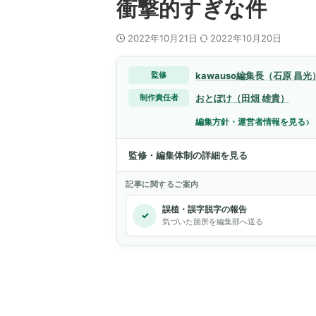
衝撃的すぎな件
2022年10月21日
2022年10月20日
kawauso編集長（石原 昌光
監修
おとぼけ（田畑 雄貴）
制作責任者
›
編集方針・運営者情報を見る
監修・編集体制の詳細を見る
記事に関するご案内
誤植・誤字脱字の報告
✓
気づいた箇所を編集部へ送る